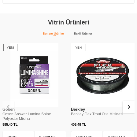
Vitrin Ürünleri
Benzer Ürünler
İlişkili Ürünler
YENI
YENI
Gosen
Berkley
Gosen Answer Lumina Shine
Berkley Flex Trout Olta Misinasi
Polyester Misina
985,40
TL
405,48
TL