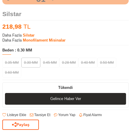
Silstar
218,98
TL
Daha Fazla
Silstar
Daha Fazla
Monofilament Misinalar
Beden :
0.30 MM
0.35 MM
0.30 MM
0.45 MM
0.28 MM
0.40 MM
0.50 MM
0.60 MM
Tükendi
Gelince Haber Ver
Listeye Ekle
Tavsiye Et
Yorum Yap
Fiyat Alarmı
Paylaş