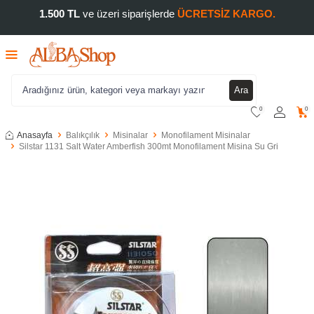
1.500 TL
ve üzeri siparişlerde
ÜCRETSİZ KARGO.
Ara
0
0
Anasayfa
Balıkçılık
Misinalar
Monofilament Misinalar
Silstar 1131 Salt Water Amberfish 300mt Monofilament Misina Su Gri