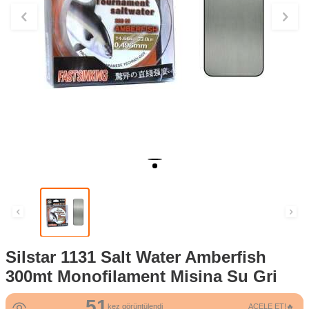
Silstar 1131 Salt Water Amberfish
300mt Monofilament Misina Su Gri
51
kez görüntülendi
ACELE ET!🔥