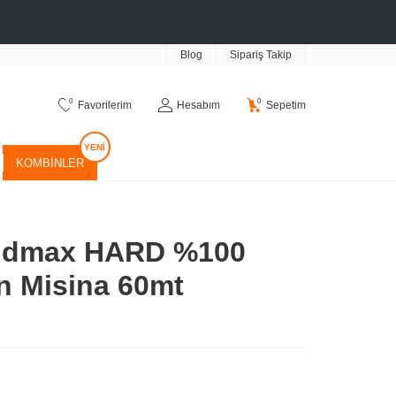
Blog
Sipariş Takip
0
0
Favorilerim
Hesabım
Sepetim
KOMBINLER
ndmax HARD %100
n Misina 60mt