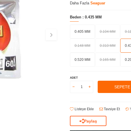
Daha Fazla
Seaguar
Beden :
0.435 MM
0.405 MM
0.104 MM
0.1
0.148 MM
0.310 MM
0.4
0.520 MM
0.165 MM
0.2
ADET
SEPETE
Listeye Ekle
Tavsiye Et
Y
Paylaş