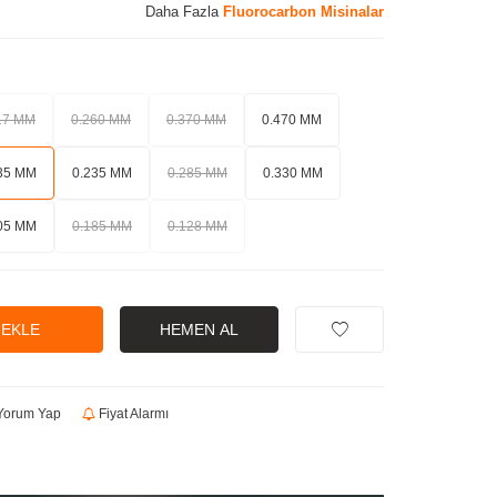
Daha Fazla
Fluorocarbon Misinalar
17 MM
0.260 MM
0.370 MM
0.470 MM
35 MM
0.235 MM
0.285 MM
0.330 MM
05 MM
0.185 MM
0.128 MM
 EKLE
HEMEN AL
orum Yap
Fiyat Alarmı