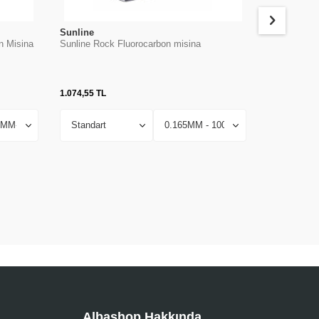
Sunline
Sunline
n Misina
Sunline Rock Fluorocarbon misina
Sunline Sigl
1.074,55
TL
1.520,61
TL
Albashop Hakkında