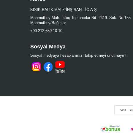
KISIK BALIK MALZ.İNŞ.SAN.TİC.A.Ş
Mahmutbey Mah. İstoç Toptancılar Sit. 2419. Sok. No:155
Mahmutbey/Bağcılar
+90 212 659 10 10
Sosyal Medya
Sosyal medyaya hesaplarımızı takip etmeyi unutmayın!