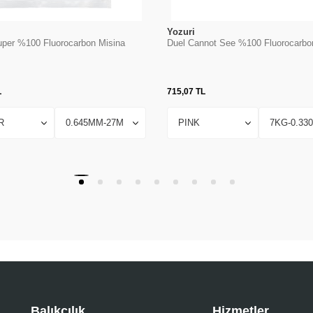
Yozuri
uper %100 Fluorocarbon Misina
Duel Cannot See %100 Fluorocarbo
L
715,07
TL
Balıkçılık
Hizmetler