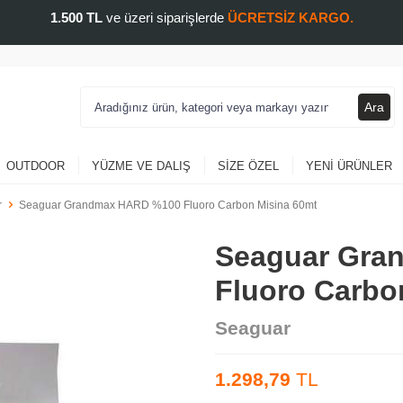
1.500 TL
ve üzeri siparişlerde
ÜCRETSİZ KARGO.
Ara
OUTDOOR
YÜZME VE DALIŞ
SIZE ÖZEL
YENI ÜRÜNLER
r
Seaguar Grandmax HARD %100 Fluoro Carbon Misina 60mt
Seaguar Gra
Fluoro Carbo
Seaguar
1.298,79
TL