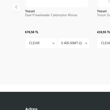
Yozuri
Yozuri
Duel Powerleader Carbonylon Misina
Yozuri S
678,58
TL
419,55
T
Adres