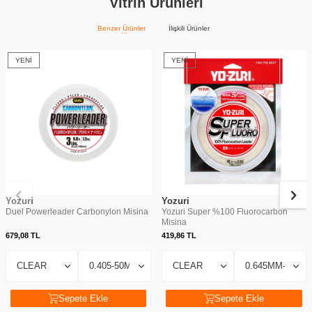
Vitrin Ürünleri
Benzer Ürünler
İlişkili Ürünler
YENI
YENI
Yozuri
Yozuri
Duel Powerleader Carbonylon Misina
Yozuri Super %100 Fluorocarbon
Misina
679,08
TL
419,86
TL
Sepete Ekle
Sepete Ekle