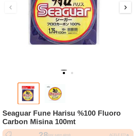
Seaguar Fune Harisu %100 Fluoro
Carbon Misina 100mt
28
471
kez satın alındı
ACELE ET!🔥
kez görüntülendi