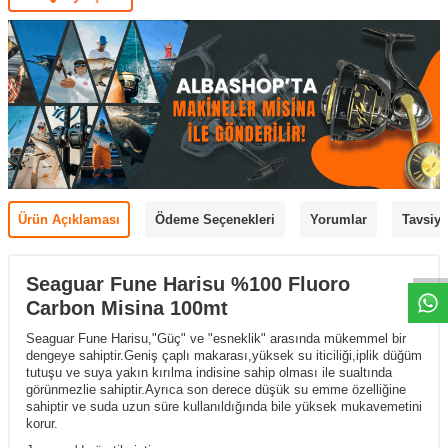
Ürün Açıklaması
Ödeme Seçenekleri
Yorumlar
Tavsiye
Seaguar Fune Harisu %100 Fluoro
Carbon Misina 100mt
Seaguar Fune Harisu,"Güç" ve "esneklik" arasında mükemmel bir
dengeye sahiptir.Geniş çaplı makarası,yüksek su iticiliği,iplik düğüm
tutuşu ve suya yakın kırılma indisine sahip olması ile sualtında
görünmezlie sahiptir.Ayrıca son derece düşük su emme özelliğine
sahiptir ve suda uzun süre kullanıldığında bile yüksek mukavemetini
korur.