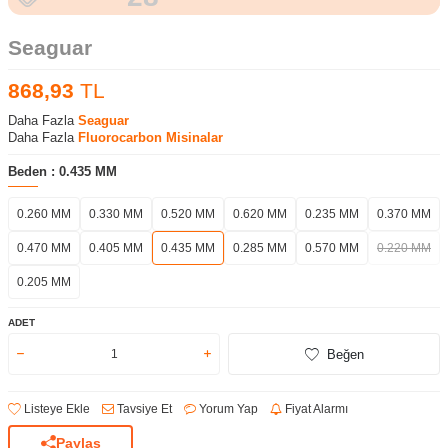
Seaguar
868,93
TL
Daha Fazla
Seaguar
Daha Fazla
Fluorocarbon Misinalar
Beden :
0.435 MM
0.260 MM
0.330 MM
0.520 MM
0.620 MM
0.235 MM
0.370 MM
0.470 MM
0.405 MM
0.435 MM
0.285 MM
0.570 MM
0.220 MM
0.205 MM
ADET
Beğen
Listeye Ekle
Tavsiye Et
Yorum Yap
Fiyat Alarmı
Paylaş