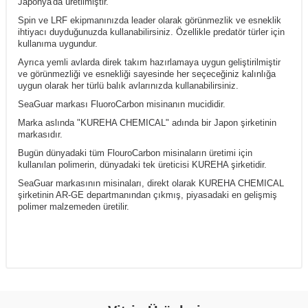
Japonya'da üretilmiştir.
Spin ve LRF ekipmanınızda leader olarak görünmezlik ve esneklik
ihtiyacı duyduğunuzda kullanabilirsiniz. Özellikle predatör türler için
kullanıma uygundur.
Ayrıca yemli avlarda direk takım hazırlamaya uygun geliştirilmiştir
ve görünmezliği ve esnekliği sayesinde her seçeceğiniz kalınlığa
uygun olarak her türlü balık avlarınızda kullanabilirsiniz.
SeaGuar markası FluoroCarbon misinanın mucididir.
Marka aslında "KUREHA CHEMICAL" adında bir Japon şirketinin
markasıdır.
Bugün dünyadaki tüm FlouroCarbon misinaların üretimi için
kullanılan polimerin, dünyadaki tek üreticisi KUREHA şirketidir.
SeaGuar markasının misinaları, direkt olarak KUREHA CHEMICAL
şirketinin AR-GE departmanından çıkmış, piyasadaki en gelişmiş
polimer malzemeden üretilir.