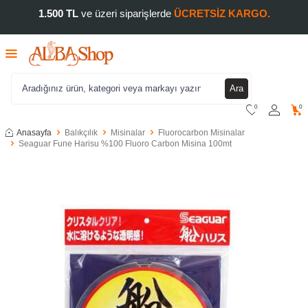
1.500 TL
ve üzeri siparişlerde
ÜCRETSİZ KARGO.
Ara
0
0
Anasayfa
Balıkçılık
Misinalar
Fluorocarbon Misinalar
Seaguar Fune Harisu %100 Fluoro Carbon Misina 100mt