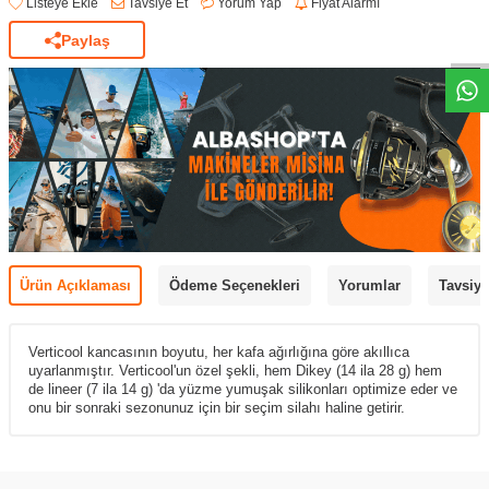
Listeye Ekle
Tavsiye Et
Yorum Yap
Fiyat Alarmı
Paylaş
Ürün Açıklaması
Ödeme Seçenekleri
Yorumlar
Tavsiye
Verticool kancasının boyutu, her kafa ağırlığına göre akıllıca
uyarlanmıştır. Verticool'un özel şekli, hem Dikey (14 ila 28 g) hem
de lineer (7 ila 14 g) 'da yüzme yumuşak silikonları optimize eder ve
onu bir sonraki sezonunuz için bir seçim silahı haline getirir.