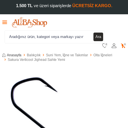
1.500 TL
ve üzeri siparişlerde
ÜCRETSİZ KARGO.
Ara
0
0
Anasayfa
Balıkçılık
Suni Yem, İğne ve Takımlar
Olta İğneleri
Sakura Verticool Jighead Sahte Yemi