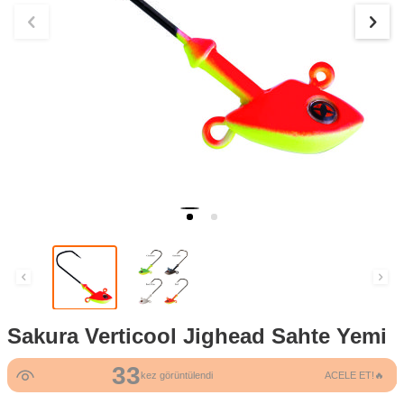
Sakura Verticool Jighead Sahte Yemi
33
kez görüntülendi
ACELE ET!🔥