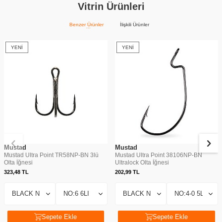
Vitrin Ürünleri
Benzer Ürünler
İlişkili Ürünler
YENI
YENI
Mustad
Mustad
Mustad Ultra Point TR58NP-BN 3lü
Mustad Ultra Point 38106NP-BN
Olta İğnesi
Ultralock Olta İğnesi
323,48
TL
202,99
TL
Sepete Ekle
Sepete Ekle