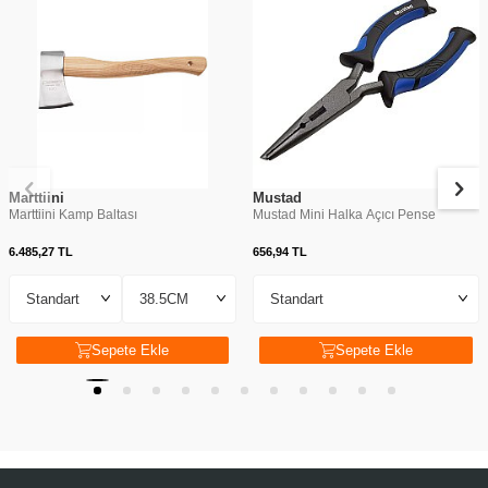
Marttiini
Mustad
Marttiini Kamp Baltası
Mustad Mini Halka Açıcı Pense
6.485,27
TL
656,94
TL
Sepete Ekle
Sepete Ekle