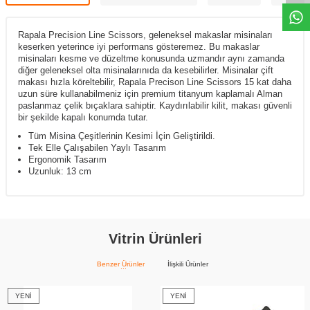
Rapala Precision Line Scissors, geleneksel makaslar misinaları
keserken yeterince iyi performans gösteremez. Bu makaslar
misinaları kesme ve düzeltme konusunda uzmandır aynı zamanda
diğer geleneksel olta misinalarınıda da kesebilirler. Misinalar çift
makası hızla köreltebilir, Rapala Precison Line Scissors 15 kat daha
uzun süre kullanabilmeniz için premium titanyum kaplamalı Alman
paslanmaz çelik bıçaklara sahiptir. Kaydırılabilir kilit, makası güvenli
bir şekilde kapalı konumda tutar.
Tüm Misina Çeşitlerinin Kesimi İçin Geliştirildi.
Tek Elle Çalışabilen Yaylı Tasarım
Ergonomik Tasarım
Uzunluk: 13 cm
Vitrin Ürünleri
Benzer Ürünler
İlişkili Ürünler
YENI
YENI