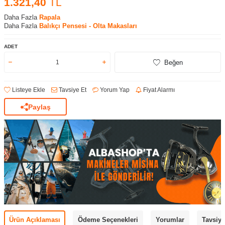
1.321,40
TL
Daha Fazla
Rapala
Daha Fazla
Balıkçı Pensesi - Olta Makasları
ADET
Beğen
Listeye Ekle
Tavsiye Et
Yorum Yap
Fiyat Alarmı
Paylaş
Ürün Açıklaması
Ödeme Seçenekleri
Yorumlar
Tavsiye