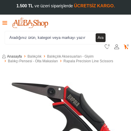
1.500 TL
ve üzeri siparişlerde
ÜCRETSİZ KARGO.
Ara
0
0
Anasayfa
Balıkçılık
Balıkçılık Aksesuarları - Giyim
Balıkçı Pensesi - Olta Makasları
Rapala Precision Line Scissors