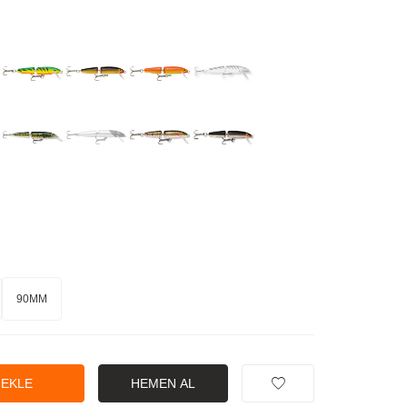
90MM
 EKLE
HEMEN AL