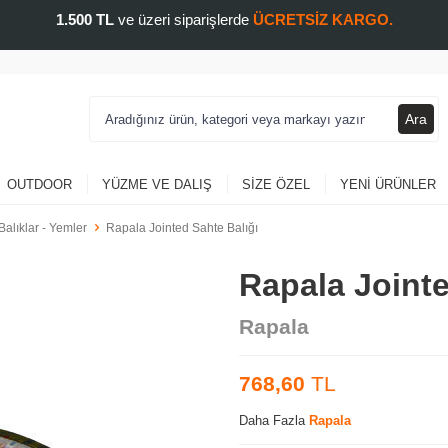
1.500 TL
ve üzeri siparişlerde
ÜCRETSİZ KARGO.
Ara
OUTDOOR
YÜZME VE DALIŞ
SIZE ÖZEL
YENI ÜRÜNLER
Balıklar - Yemler
Rapala Jointed Sahte Balığı
Rapala Jointe
Rapala
768,60
TL
Daha Fazla
Rapala