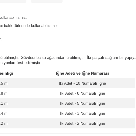
ullanabilirsiniz.
i balık türlerinde kullanabilirsiniz.
r.
etilmiştir. Gövdesi balsa ağacından üretilmiştir. İki parçalı sağlam bir yapıya 
iyonları test edilmiştir.
rinliği
İğne Adeti ve İğne Numarası
1.5 m
İki Adet - 10 Numaralı İğne
1.8 m
İki Adet - 8 Numaralı İğne
2.1 m
İki Adet - 5 Numaralı İğne
2.4 m
İki Adet - 3 Numaralı İğne
4.2 m
İki Adet - 2 Numaralı İğne