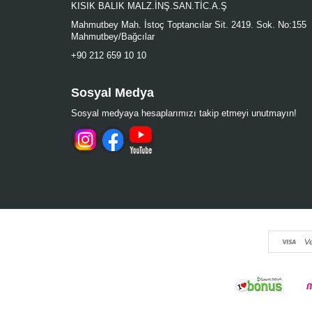
KISIK BALIK MALZ.İNŞ.SAN.TİC.A.Ş
Mahmutbey Mah. İstoç Toptancılar Sit. 2419. Sok. No:155
Mahmutbey/Bağcılar
+90 212 659 10 10
Sosyal Medya
Sosyal medyaya hesaplarımızı takip etmeyi unutmayın!