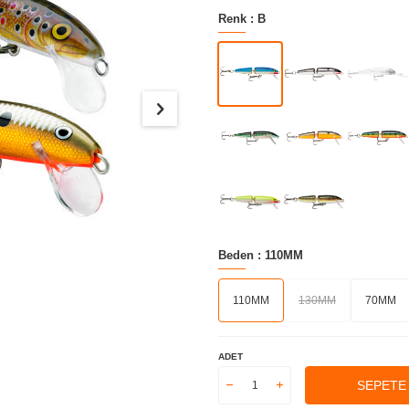
Renk :
B
Beden :
110MM
110MM
130MM
70MM
ADET
SEPETE