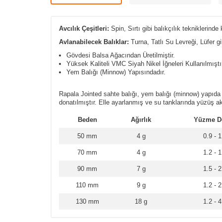
Avcılık Çeşitleri:
Spin, Sırtı gibi balıkçılık tekniklerinde k
Avlanabilecek Balıklar:
Turna, Tatlı Su Levreği, Lüfer gib
Gövdesi Balsa Ağacından Üretilmiştir.
Yüksek Kaliteli VMC Siyah Nikel İğneleri Kullanılmıştı
Yem Balığı (Minnow) Yapısındadır.
Rapala Jointed sahte balığı, yem balığı (minnow) yapıda ür
donatılmıştır.
Elle ayarlanmış ve su tanklarında yüzüş aks
Beden
Ağırlık
Yüzme De
50 mm
4 g
0.9 - 
70 mm
4 g
1.2 - 
90 mm
7 g
1.5 - 
110 mm
9 g
1.2 - 
130 mm
18 g
1.2 - 