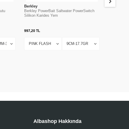
Berkley
Yozuri
Kutu
Berkley PowerBait Saltwater PowerSwitch
Yozuri K Tip
Silikon Karides Yem
997,20
TL
1.605,25
TL
Albashop Hakkında