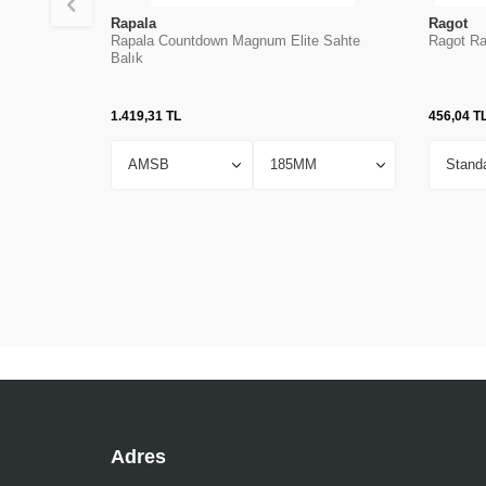
Rapala
Ragot
Rapala Countdown Magnum Elite Sahte
Ragot Ra
Balık
1.419,31
TL
456,04
T
Adres