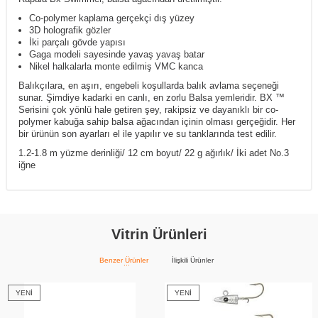
Co-polymer kaplama gerçekçi dış yüzey
3D holografik gözler
İki parçalı gövde yapısı
Gaga modeli sayesinde yavaş yavaş batar
Nikel halkalarla monte edilmiş VMC kanca
Balıkçılara, en aşırı, engebeli koşullarda balık avlama seçeneği
sunar. Şimdiye kadarki en canlı, en zorlu Balsa yemleridir. BX ™
Serisini çok yönlü hale getiren şey, rakipsiz ve dayanıklı bir co-
polymer kabuğa sahip balsa ağacından içinin olması gerçeğidir. Her
bir ürünün son ayarları el ile yapılır ve su tanklarında test edilir.
1.2-1.8 m yüzme derinliği/
12 cm boyut/
22 g ağırlık/
İki adet
No.3
iğne
Vitrin Ürünleri
Benzer Ürünler
İlişkili Ürünler
YENI
YENI