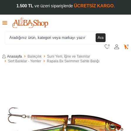
1.500 TL
ve üzeri siparişlerde
ÜCRETSİZ KARGO.
Ara
0
0
Anasayfa
Balıkçılık
Suni Yem, İğne ve Takımlar
Sert Balıklar - Yemler
Rapala Bx Swimmer Sahte Balığı