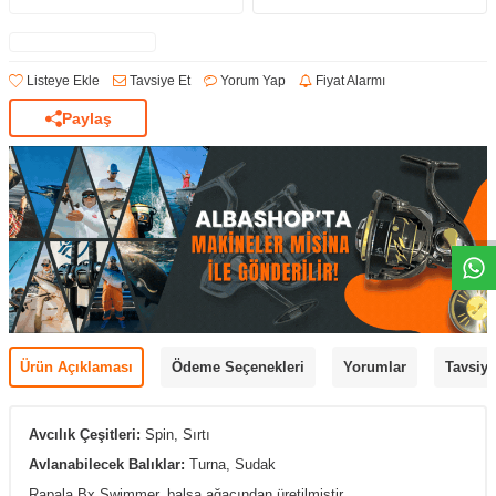
Listeye Ekle
Tavsiye Et
Yorum Yap
Fiyat Alarmı
Paylaş
Ürün Açıklaması
Ödeme Seçenekleri
Yorumlar
Tavsiye
Avcılık Çeşitleri:
Spin, Sırtı
Avlanabilecek Balıklar:
Turna, Sudak
Rapala Bx Swimmer, balsa ağacından üretilmiştir.