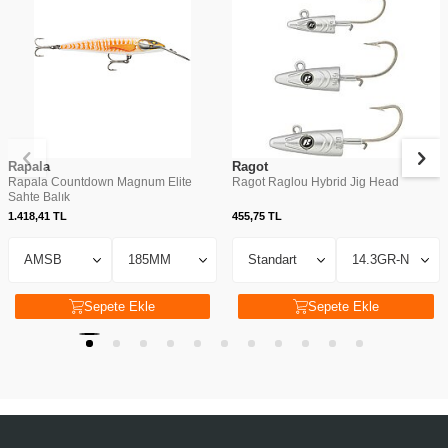
Rapala
Ragot
Rapala Countdown Magnum Elite
Ragot Raglou Hybrid Jig Head
Sahte Balık
1.418,41
TL
455,75
TL
Sepete Ekle
Sepete Ekle