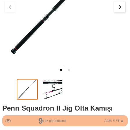
Penn Squadron II Jig Olta Kamışı
9
kez görüntülendi
ACELE ET!🔥