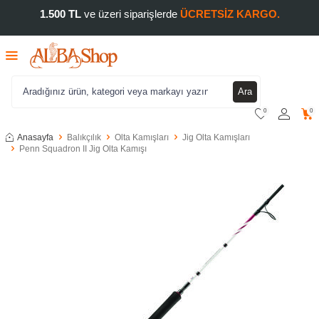
1.500 TL
ve üzeri siparişlerde
ÜCRETSİZ KARGO.
Ara
0
0
Anasayfa
Balıkçılık
Olta Kamışları
Jig Olta Kamışları
Penn Squadron II Jig Olta Kamışı