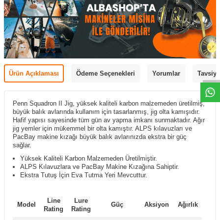
Ürün Açıklaması
Ödeme Seçenekleri
Yorumlar
Tavsiye
Penn Squadron II Jig,
yüksek kaliteli karbon malzemeden üretilmiş,
büyük balık avlarında kullanım için tasarlanmış, jig olta kamışıdır.
Hafif yapısı sayesinde tüm gün av yapma imkanı sunmaktadır. Ağır
jig yemler için mükemmel bir olta kamıştır. ALPS kılavuzları ve
PacBay makine kızağı büyük balık avlarınızda ekstra bir güç
sağlar.
Yüksek Kaliteli Karbon Malzemeden Üretilmiştir.
ALPS Kılavuzlara ve PacBay Makine Kızağına Sahiptir.
Ekstra Tutuş İçin Eva Tutma Yeri Mevcuttur.
Line
Lure
Model
Güç
Aksiyon
Ağırlık
Rating
Rating