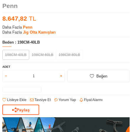
Penn
8.647,82
TL
Daha Fazla
Penn
Daha Fazla
Jig Olta Kamışları
Beden :
198CM-40LB
198CM-40LB
198CM-60LB
198CM-80LB
ADET
Beğen
Listeye Ekle
Tavsiye Et
Yorum Yap
Fiyat Alarmı
Paylaş