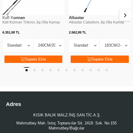
Kali Kunnan
Albastar
Kali Kunnan Tritonis Jig Olta Kamışı
Albastar Caballero Jig Olta Kamışı
6.351,08
TL
2.562,99
TL
Sepete Ekle
Sepete Ekle
Adres
KISIK BALIK MALZ.İNŞ.SAN.TİC.A.Ş
Mahmutbey Mah. İstoç Toptancılar Sit. 2419. Sok. No:155
Mahmutbey/Bağcılar