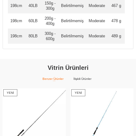
150g -
198cm
40LB
Belirtilmemiş
Moderate
467 g
300g
200g -
198cm
60LB
Belirtilmemiş
Moderate
478 g
400g
300g -
198cm
80LB
Belirtilmemiş
Moderate
489 g
600g
Vitrin Ürünleri
Benzer Ürünler
İlişkili Ürünler
YENI
YENI