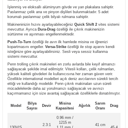
İşlenmiş ve eloksallı alüminyum gövde ve yan plakalara sahiptir.
Paslanmaz çelik ana ve pinyon dişlileri bulunmaktadır. 5 adet
korumalı paslanmaz çelik bilyalı rulmana sahiptir.
Makineninizin hızını ayarlayabileceğiniz
Quick Shift 2
vites sistemi
mevcuttur. Ayrıca
Dura-Drag
özelliği ile çıkrık makinenizin
sürtünme ve aşınması engellenmektedir.
Push-To-Turn
özelliği ile avın ilk hamlede misina ve iğnenizi
kopartmasını engeller.
Versa-Strike
özelliği ile stop ayarını kendi
isteğinize göre ayarlayabilirsiniz. Sesli veya sessiz kullanma
sistemi mevcuttur.
Penn trolling çıkrık makineleri en zorlu avlarda bile keyif almanızı
sağlayacak şekilde imal edilmiştir. Vitesli kolları, çelik rulmanları,
yüksek kaliteli gövdeleri ile kullanıcısına her zaman güven verir.
Özellikle international modelleri açık deniz avcılarının sürekli tercih
ettiği ve kullandığı modeldir. Penn çıkrık makinaları uzun süreli
mücadelelerde daha az yorulmanızı sağlayacak ve avınızı
kaçırmamanız için size avantaj sağlayacak özelliklerle donatılmıştır.
Bilya
Misina
Sarım
Ka
Model
Devir
Ağırlık
Drag
Sayısı
Kapasitesi
Oranı
T
0.96 mm /
1215 m
2.3:1
41 cm
130VIS
1.11 mm /
45.4
L