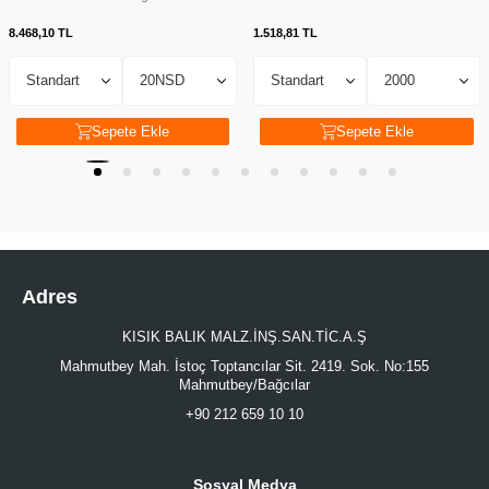
8.468,10
TL
1.518,81
TL
Sepete Ekle
Sepete Ekle
Adres
KISIK BALIK MALZ.İNŞ.SAN.TİC.A.Ş
Mahmutbey Mah. İstoç Toptancılar Sit. 2419. Sok. No:155
Mahmutbey/Bağcılar
+90 212 659 10 10
Sosyal Medya