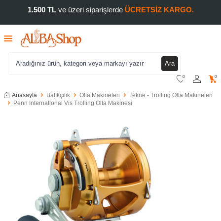
1.500 TL
ve üzeri siparişlerde
ÜCRETSİZ KARGO.
Ara
0
0
Anasayfa
Balıkçılık
Olta Makineleri
Tekne - Trolling Olta Makineleri
Penn International Vis Trolling Olta Makinesi