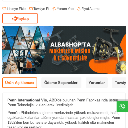
Listeye Ekle
Tavsiye Et
Yorum Yap
Fiyat Alarmı
Paylaş
Ürün Açıklaması
Ödeme Seçenekleri
Yorumlar
Tavsiye
Penn International Vis,
ABD'de bulunan Penn Fabrikasında üstün
Penn Teknolojisi kullanılarak üretilmiştir.
Penn'in
Philadelphia işleme merkezinde yüksek mukavemetli, hafif,
uçaklarda kullanılan alüminyumdan hassas şekilde işlenmiştir. Penn
1932'den beri bu tesiste dayanıklı, yüksek kaliteli olta makineleri
tasarlıyor ve üretiyor.