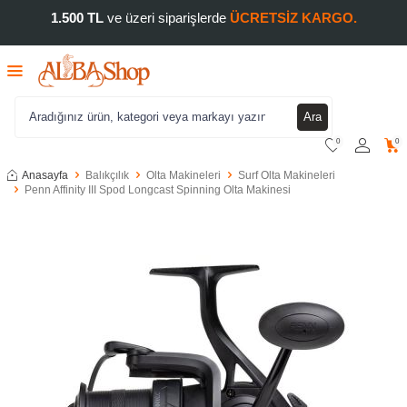
1.500 TL
ve üzeri siparişlerde
ÜCRETSİZ KARGO.
Ara
0
0
Anasayfa
Balıkçılık
Olta Makineleri
Surf Olta Makineleri
Penn Affinity III Spod Longcast Spinning Olta Makinesi