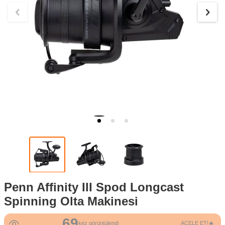
Penn Affinity III Spod Longcast
Spinning Olta Makinesi
69
kez görüntülendi
ACELE ET!🔥