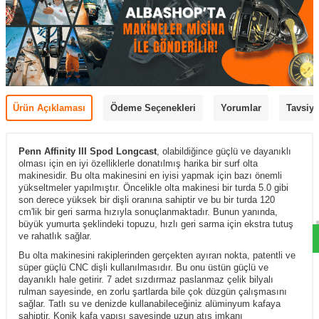
Ürün Açıklaması
Ödeme Seçenekleri
Yorumlar
Tavsiye
Penn Affinity III Spod Longcast
, olabildiğince güçlü ve dayanıklı
olması için en iyi özelliklerle donatılmış harika bir surf olta
makinesidir. Bu olta makinesini en iyisi yapmak için bazı önemli
yükseltmeler yapılmıştır. Öncelikle olta makinesi bir turda 5.0 gibi
son derece yüksek bir dişli oranına sahiptir ve bu bir turda 120
cm'lik bir geri sarma hızıyla sonuçlanmaktadır. Bunun yanında,
büyük yumurta şeklindeki topuzu, hızlı geri sarma için ekstra tutuş
ve rahatlık sağlar.
Bu olta makinesini rakiplerinden gerçekten ayıran nokta, patentli ve
süper güçlü CNC dişli kullanılmasıdır. Bu onu üstün güçlü ve
dayanıklı hale getirir. 7 adet sızdırmaz paslanmaz çelik bilyalı
rulman sayesinde, en zorlu şartlarda bile çok düzgün çalışmasını
sağlar.
Tatlı su ve denizde kullanabileceğiniz alüminyum kafaya
sahiptir. Konik kafa yapısı sayesinde uzun atış imkanı