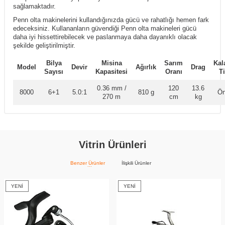
sağlamaktadır.
Penn olta makinelerini kullandığınızda gücü ve rahatlığı hemen fark
edeceksiniz. Kullananların güvendiği Penn olta makineleri gücü
daha iyi hissettirebilecek ve paslanmaya daha dayanıklı olacak
şekilde geliştirilmiştir.
Bilya
Misina
Sarım
Kal
Model
Devir
Ağırlık
Drag
Sayısı
Kapasitesi
Oranı
Ti
0.36 mm /
120
13.6
8000
6+1
5.0:1
810 g
Ön
270 m
cm
kg
Vitrin Ürünleri
Benzer Ürünler
İlişkili Ürünler
YENI
YENI