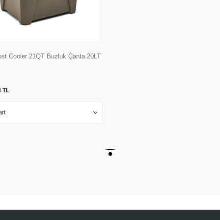
ost Cooler 21QT Buzluk Çanta 20LT
3
TL