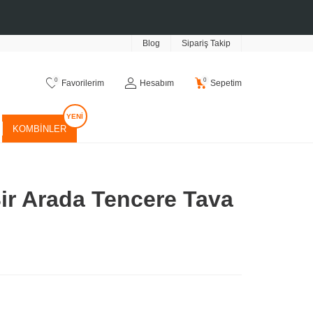
Blog
Sipariş Takip
0
0
Favorilerim
Hesabım
Sepetim
KOMBINLER
ir Arada Tencere Tava