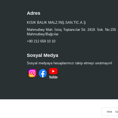
Adres
KISIK BALIK MALZ.İNŞ.SAN.TİC.A.Ş
Mahmutbey Mah. İstoç Toptancılar Sit. 2419. Sok. No:155
Mahmutbey/Bağcılar
+90 212 659 10 10
Sosyal Medya
Sosyal medyaya hesaplarımızı takip etmeyi unutmayın!