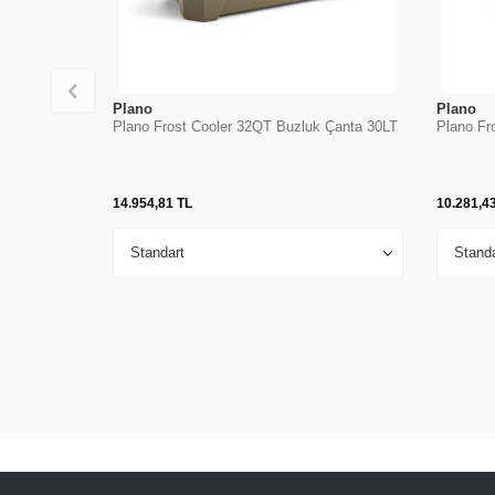
Plano
Plano
Plano Frost Cooler 32QT Buzluk Çanta 30LT
Plano Fr
14.954,81
TL
10.281,4