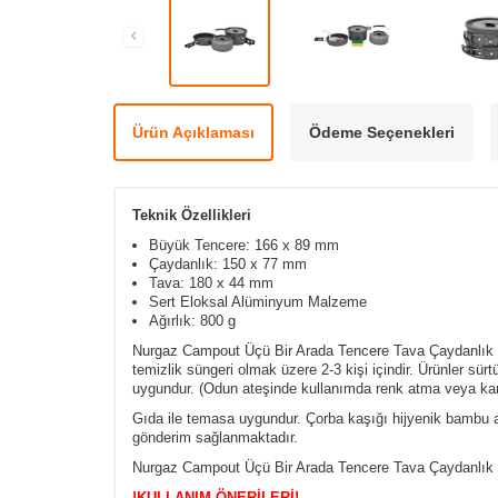
Ürün Açıklaması
Ödeme Seçenekleri
Teknik Özellikleri
Büyük Tencere: 166 x 89 mm
Çaydanlık: 150 x 77 mm
Tava: 180 x 44 mm
Sert Eloksal Alüminyum
Malzeme
Ağırlık: 800 g
Nurgaz Campout Üçü Bir Arada Tencere Tava Çaydanlık seti
temizlik süngeri olmak üzere 2-3 kişi içindir. Ürünler s
uygundur. (Odun ateşinde kullanımda renk atma veya ka
Gıda ile temasa uygundur. Çorba kaşığı hijyenik bambu ağa
gönderim sağlanmaktadır.
Nurgaz Campout Üçü Bir Arada Tencere Tava Çaydanlık 
!KULLANIM ÖNERİLERİ!