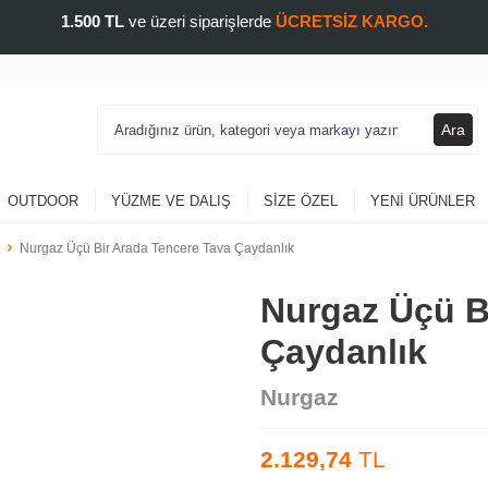
1.500 TL
ve üzeri siparişlerde
ÜCRETSİZ KARGO.
Ara
OUTDOOR
YÜZME VE DALIŞ
SIZE ÖZEL
YENI ÜRÜNLER
Nurgaz Üçü Bir Arada Tencere Tava Çaydanlık
Nurgaz Üçü B
Çaydanlık
Nurgaz
2.129,74
TL