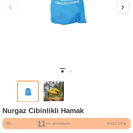
Nurgaz Cibinlikli Hamak
11
kez görüntülendi
ACELE ET!🔥