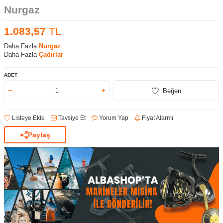
Nurgaz
1.083,57
TL
Daha Fazla
Nurgaz
Daha Fazla
Çadırlar
ADET
Beğen
Listeye Ekle
Tavsiye Et
Yorum Yap
Fiyat Alarmı
Paylaş