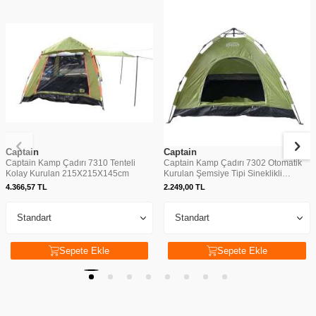
Captain
Captain
Captain Kamp Çadırı 7310 Tenteli
Captain Kamp Çadırı 7302 Otomatik
Kolay Kurulan 215X215X145cm
Kurulan Şemsiye Tipi Sineklikli
200x150x125cm
4.366,57
TL
2.249,00
TL
Sepete Ekle
Sepete Ekle