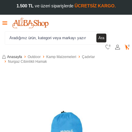
1.500 TL
ve üzeri siparişlerde
ÜCRETSİZ KARGO.
Ara
0
0
Anasayfa
Outdoor
Kamp Malzemeleri
Çadırlar
Nurgaz Cibinlikli Hamak