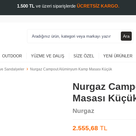
1.500 TL
ve üzeri siparişlerde
ÜCRETSİZ KARGO.
Ara
OUTDOOR
YÜZME VE DALIŞ
SIZE ÖZEL
YENI ÜRÜNLER
ve Sandalyeler
Nurgaz Campout Alüminyum Kamp Masası Küçük
Nurgaz Camp
Masası Küçü
Nurgaz
2.555,68
TL