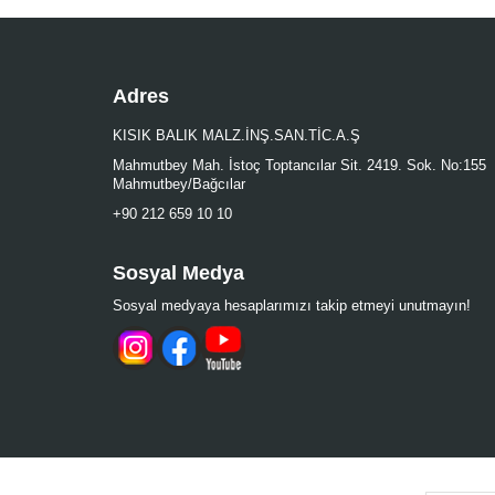
Adres
KISIK BALIK MALZ.İNŞ.SAN.TİC.A.Ş
Mahmutbey Mah. İstoç Toptancılar Sit. 2419. Sok. No:155
Mahmutbey/Bağcılar
+90 212 659 10 10
Sosyal Medya
Sosyal medyaya hesaplarımızı takip etmeyi unutmayın!