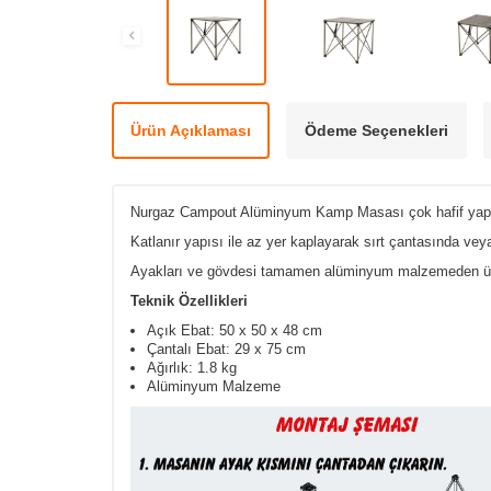
Ürün Açıklaması
Ödeme Seçenekleri
Nurgaz Campout Alüminyum Kamp Masası çok hafif yapısı v
Katlanır yapısı ile az yer kaplayarak sırt çantasında veya 
Ayakları ve gövdesi tamamen alüminyum malzemeden üretil
Teknik Özellikleri
Açık Ebat: 50 x 50 x 48 cm
Çantalı Ebat: 29 x 75 cm
Ağırlık: 1.8 kg
Alüminyum Malzeme