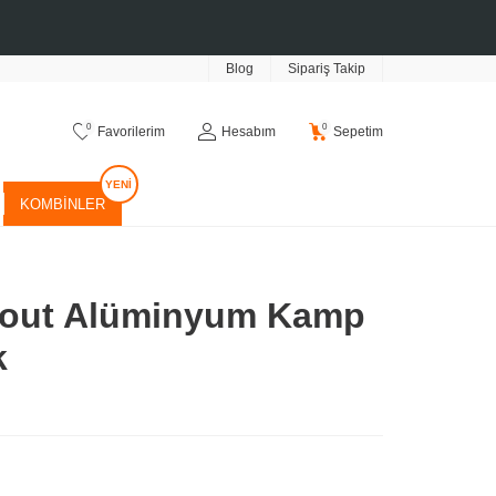
Blog
Sipariş Takip
0
0
Favorilerim
Hesabım
Sepetim
KOMBINLER
out Alüminyum Kamp
k