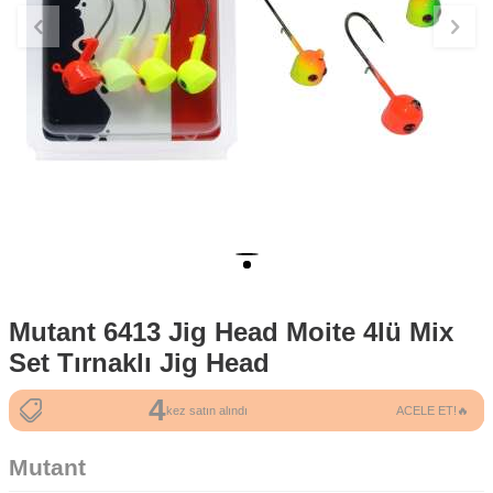
Mutant 6413 Jig Head Moite 4lü Mix
Set Tırnaklı Jig Head
4
3
kez satın alındı
ACELE ET!🔥
kez sepete eklendi
Mutant