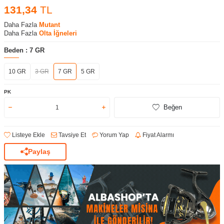
131,34
TL
Daha Fazla
Mutant
Daha Fazla
Olta İğneleri
Beden :
7 GR
10 GR
3 GR
7 GR
5 GR
PK
Beğen
Listeye Ekle
Tavsiye Et
Yorum Yap
Fiyat Alarmı
Paylaş