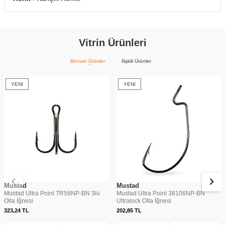
Vitrin Ürünleri
Benzer Ürünler
İlişkili Ürünler
YENI
YENI
Mustad
Mustad
Mustad Ultra Point TR58NP-BN 3lü
Mustad Ultra Point 38106NP-BN
Olta İğnesi
Ultralock Olta İğnesi
323,24
TL
202,85
TL