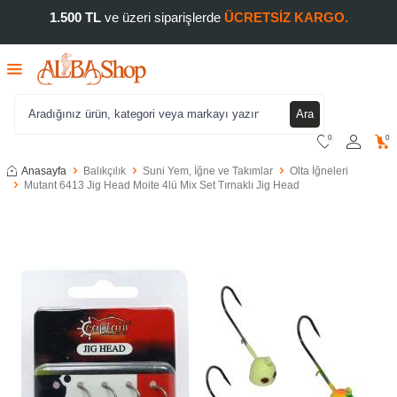
1.500 TL
ve üzeri siparişlerde
ÜCRETSİZ KARGO.
Ara
0
0
Anasayfa
Balıkçılık
Suni Yem, İğne ve Takımlar
Olta İğneleri
Mutant 6413 Jig Head Moite 4lü Mix Set Tırnaklı Jig Head