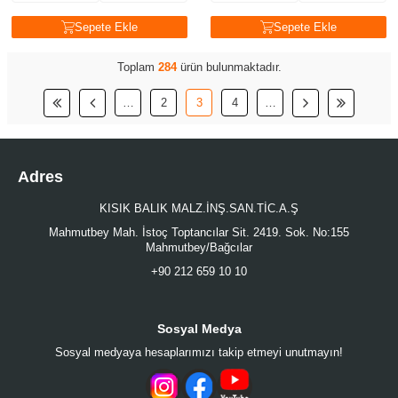
Sepete Ekle
Sepete Ekle
Toplam
284
ürün bulunmaktadır.
…
2
3
4
…
Adres
KISIK BALIK MALZ.İNŞ.SAN.TİC.A.Ş
Mahmutbey Mah. İstoç Toptancılar Sit. 2419. Sok. No:155
Mahmutbey/Bağcılar
+90 212 659 10 10
Sosyal Medya
Sosyal medyaya hesaplarımızı takip etmeyi unutmayın!