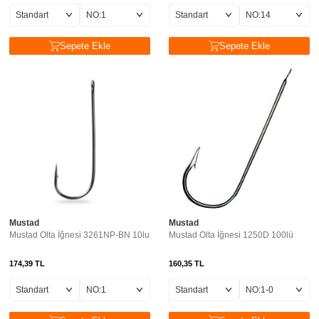
Sepete Ekle
Sepete Ekle
Mustad
Mustad
Mustad Olta İğnesi 3261NP-BN 10lu
Mustad Olta İğnesi 1250D 100lü
174,39
TL
160,35
TL