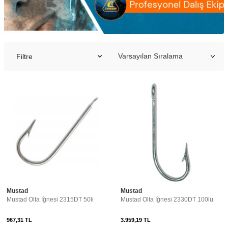
Filtre
Mustad
Mustad
Mustad Olta İğnesi 2315DT 50li
Mustad Olta İğnesi 2330DT 100lü
967,31
TL
3.959,19
TL