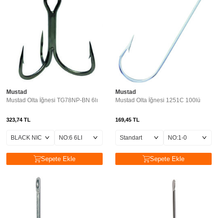
Mustad
Mustad
Mustad Olta İğnesi TG78NP-BN 6lı
Mustad Olta İğnesi 1251C 100lü
323,74
TL
169,45
TL
Sepete Ekle
Sepete Ekle