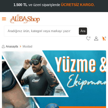
1.500 TL
ve üzeri siparişlerde
ÜCRETSİZ KARGO.
Ara
0
0
Anasayfa
Mustad