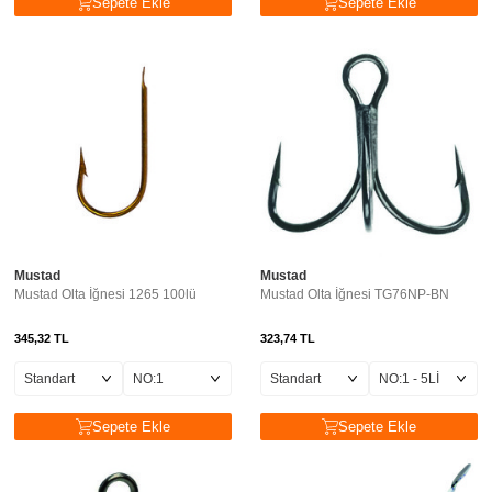
Sepete Ekle
Sepete Ekle
Mustad
Mustad
Mustad Olta İğnesi 1265 100lü
Mustad Olta İğnesi TG76NP-BN
345,32
TL
323,74
TL
Sepete Ekle
Sepete Ekle