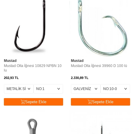
Mustad
Mustad
Mustad Olta İğnesi 10829 NPBN 10
Mustad Olta İğnesi 39960 D 100 lü
lu
202,93
TL
2.330,89
TL
Sepete Ekle
Sepete Ekle