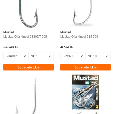
Mustad
Mustad
Mustad Olta İğnesi 2330DT 50li
Mustad Olta İğnesi 515 50li
1.979,60
TL
317,63
TL
Sepete Ekle
Sepete Ekle