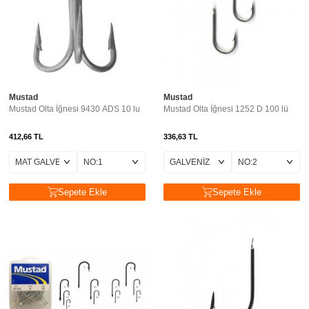
Mustad
Mustad
Mustad Olta İğnesi 9430 ADS 10 lu
Mustad Olta İğnesi 1252 D 100 lü
412,66
TL
336,63
TL
Sepete Ekle
Sepete Ekle