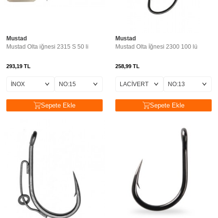
Mustad
Mustad
Mustad Olta iğnesi 2315 S 50 li
Mustad Olta İğnesi 2300 100 lü
293,19
TL
258,99
TL
Sepete Ekle
Sepete Ekle