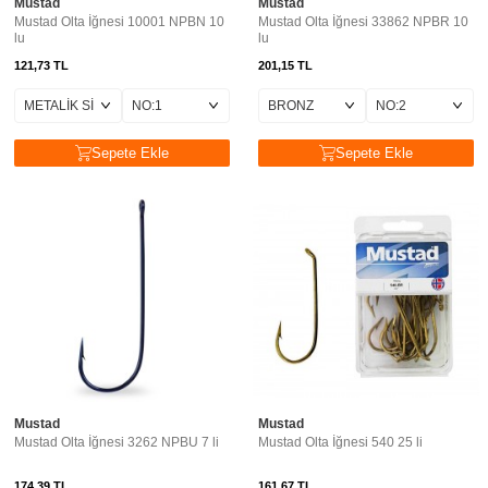
Mustad
Mustad
Mustad Olta İğnesi 10001 NPBN 10
Mustad Olta İğnesi 33862 NPBR 10
lu
lu
121,73
TL
201,15
TL
Sepete Ekle
Sepete Ekle
Mustad
Mustad
Mustad Olta İğnesi 3262 NPBU 7 li
Mustad Olta İğnesi 540 25 li
174,39
TL
161,67
TL