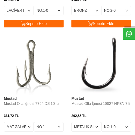
Sepete Ekle
Sepete Ekle
Mustad
Mustad
Mustad Olta İğnesi 7794 DS 10 lu
Mustad Olta İğnesi 10827 NPBN 7 li
361,72
TL
202,88
TL