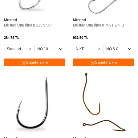
Mustad
Mustad
Mustad Olta İğnesi 225N 50li
Mustad Olta İğnesi 7691 Z 4 lü
284,78
TL
931,50
TL
Sepete Ekle
Sepete Ekle