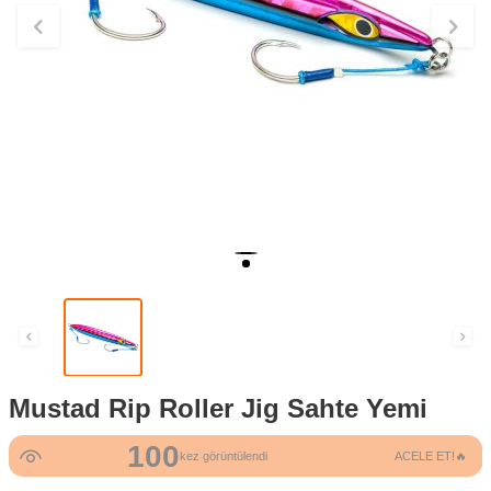
Mustad Rip Roller Jig Sahte Yemi
100
kez görüntülendi
ACELE ET!🔥