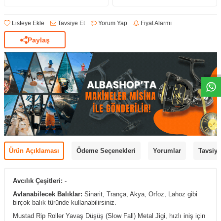
Listeye Ekle
Tavsiye Et
Yorum Yap
Fiyat Alarmı
Paylaş
Ürün Açıklaması
Ödeme Seçenekleri
Yorumlar
Tavsiye
Avcılık Çeşitleri:
-
Avlanabilecek Balıklar:
Sinarit, Trança, Akya, Orfoz, Lahoz gibi
birçok balık türünde kullanabilirsiniz.
Mustad Rip Roller Yavaş Düşüş
(Slow Fall) Metal
Jigi, hızlı iniş için