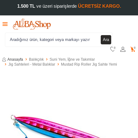
1.500 TL
ve üzeri siparişlerde
ÜCRETSİZ KARGO.
Ara
0
0
Anasayfa
Balıkçılık
Suni Yem, İğne ve Takımlar
Jig Sahteleri - Metal Balıklar
Mustad Rip Roller Jig Sahte Yemi