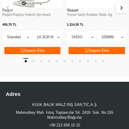
Ragot
Yozuri
Ragot Raglou Hybrid Jig Head
Yozuri Salty Rubber Slide Jig
455,75
TL
1.314,35
TL
Sepete Ekle
Sepete Ekle
Adres
KISIK BALIK MALZ.İNŞ.SAN.TİC.A.Ş
Mahmutbey Mah. İstoç Toptancılar Sit. 2419. Sok. No:155
Mahmutbey/Bağcılar
+90 212 659 10 10