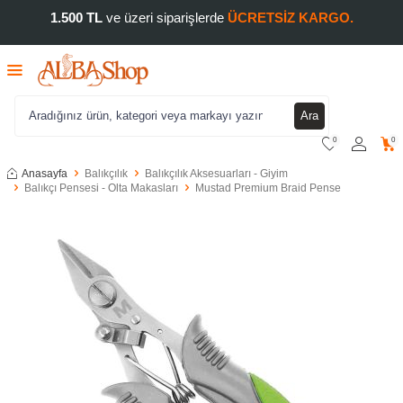
1.500 TL
ve üzeri siparişlerde
ÜCRETSİZ KARGO.
Ara
0
0
Anasayfa
Balıkçılık
Balıkçılık Aksesuarları - Giyim
Balıkçı Pensesi - Olta Makasları
Mustad Premium Braid Pense