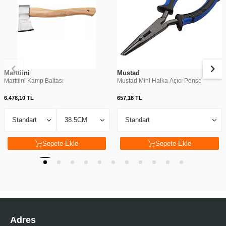
Marttiini
Mustad
Marttiini Kamp Baltası
Mustad Mini Halka Açıcı Pense
6.478,10
TL
657,18
TL
Sepete Ekle
Sepete Ekle
Adres