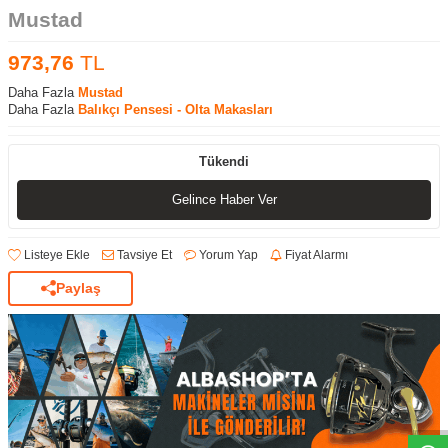
Mustad
973,76
TL
Daha Fazla
Mustad
Daha Fazla
Balıkçı Pensesi - Olta Makasları
Tükendi
Gelince Haber Ver
Listeye Ekle
Tavsiye Et
Yorum Yap
Fiyat Alarmı
Paylaş