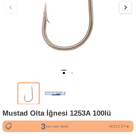
Mustad Olta İğnesi 1253A 100lü
3
91
kez satın alındı
ACELE ET!🔥
kez görüntülendi