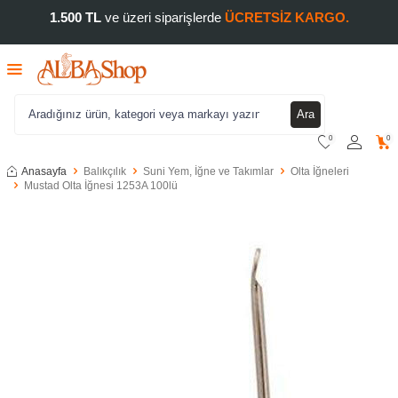
1.500 TL
ve üzeri siparişlerde
ÜCRETSİZ KARGO.
Ara
0
0
Anasayfa
Balıkçılık
Suni Yem, İğne ve Takımlar
Olta İğneleri
Mustad Olta İğnesi 1253A 100lü