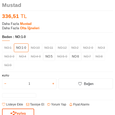
Mustad
336,51
TL
Daha Fazla
Mustad
Daha Fazla
Olta İğneleri
Beden :
NO:1-0
NO:1
NO:1-0
NO:10
NO:11
NO:12
NO:2
NO:2-0
NO:3
NO:3-0
NO:4
NO:4-0
NO:5
NO:5-0
NO:6
NO:7
NO:8
NO:9
KUTU
Beğen
Listeye Ekle
Tavsiye Et
Yorum Yap
Fiyat Alarmı
Paylaş