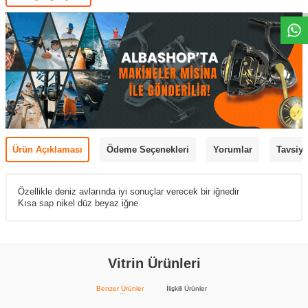
Ürün Açıklaması
Ödeme Seçenekleri
Yorumlar
Tavsiye
Özellikle deniz avlarında iyi sonuçlar verecek bir iğnedir
Kısa sap nikel düz beyaz iğne
Vitrin Ürünleri
Benzer Ürünler
İlişkili Ürünler