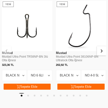
YENI
YENI
Mustad
Mustad
Mustad Ultra Point TR58NP-BN 3lü
Mustad Ultra Point 38106NP-BN
Olta İğnesi
Ultralock Olta İğnesi
323,36
TL
202,92
TL
Sepete Ekle
Sepete Ekle