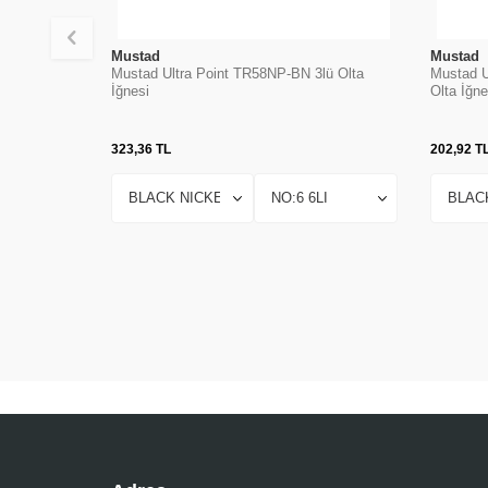
Mustad
Mustad
Mustad Ultra Point TR58NP-BN 3lü Olta
Mustad U
İğnesi
Olta İğne
323,36
TL
202,92
T