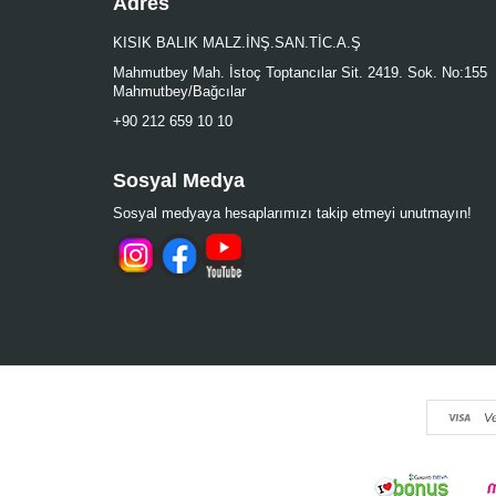
Adres
KISIK BALIK MALZ.İNŞ.SAN.TİC.A.Ş
Mahmutbey Mah. İstoç Toptancılar Sit. 2419. Sok. No:155
Mahmutbey/Bağcılar
+90 212 659 10 10
Sosyal Medya
Sosyal medyaya hesaplarımızı takip etmeyi unutmayın!