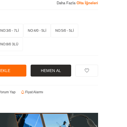
Daha Fazla
Olta İğneleri
NO:3/0 - 7Lİ
NO:4/0 - 5Lİ
NO:5/0 - 5Lİ
NO:8/0 3LÜ
 EKLE
HEMEN AL
orum Yap
Fiyat Alarmı