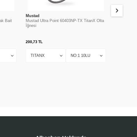
Mustad
Mustad
ak Bait
Mustad Ultra Point 60403NP-TX TitanX Olta
Mustad 9176
İğnesi
Olta İğnesi
200,73
TL
474,45
TL