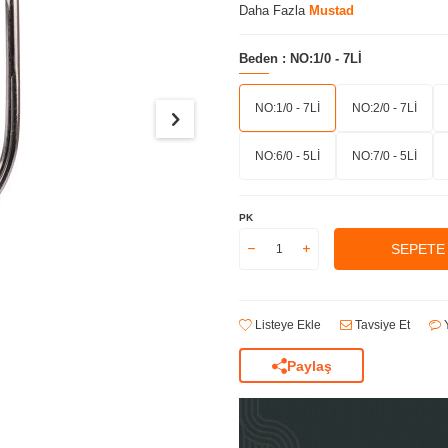
Daha Fazla
Mustad
Beden :
NO:1/0 - 7Lİ
NO:1/0 - 7Lİ
NO:2/0 - 7Lİ
NO:6/0 - 5Lİ
NO:7/0 - 5Lİ
PK
SEPETE
Listeye Ekle
Tavsiye Et
Y
Paylaş