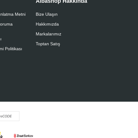
Albashop Hakkında
nlatma Metni
Bize Ulaşın
 Koruma
Hakkımızda
Markalarımız
ı
Toptan Satış
i Politikası