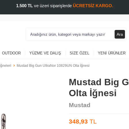
1.500 TL
ve üzeri siparişlerde
ÜCRETSİZ KARGO.
Ara
OUTDOOR
YÜZME VE DALIŞ
SIZE ÖZEL
YENI ÜRÜNLER
İğneleri
Mustad Big Gun UltraNor 10829UN Olta İğnesi
Mustad Big G
Olta İğnesi
Mustad
348,93
TL