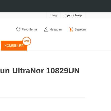
Blog
Sipariş Takip
0
0
Favorilerim
Hesabım
Sepetim
KOMBINLER
un UltraNor 10829UN