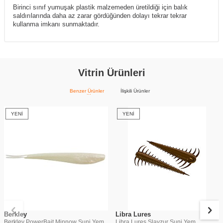
Birinci sınıf yumuşak plastik malzemeden üretildiği için balık
saldırılarında daha az zarar gördüğünden dolayı tekrar tekrar
kullanma imkanı sunmaktadır.
Vitrin Ürünleri
Benzer Ürünler
İlişkili Ürünler
YENI
YENI
Berkley
Libra Lures
Berkley PowerBait Minnow Suni Yem
Libra Lures Slayzur Suni Yem