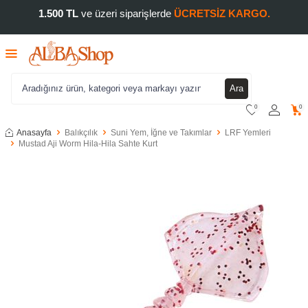
1.500 TL
ve üzeri siparişlerde
ÜCRETSİZ KARGO.
Ara
0
0
Anasayfa
Balıkçılık
Suni Yem, İğne ve Takımlar
LRF Yemleri
Mustad Aji Worm Hila-Hila Sahte Kurt