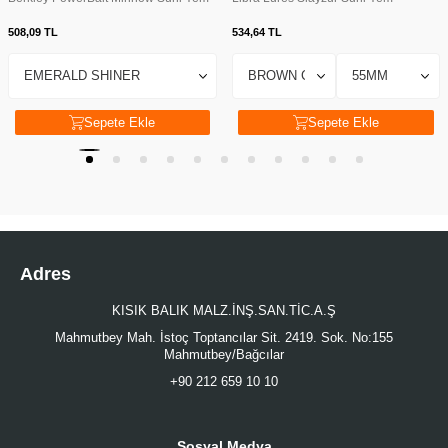
508,09
TL
534,64
TL
Sepete Ekle
Sepete Ekle
Adres
KISIK BALIK MALZ.İNŞ.SAN.TİC.A.Ş
Mahmutbey Mah. İstoç Toptancılar Sit. 2419. Sok. No:155
Mahmutbey/Bağcılar
+90 212 659 10 10
Sosyal Medya