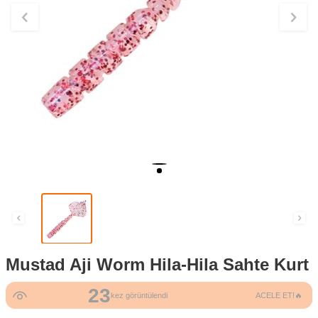
Mustad Aji Worm Hila-Hila Sahte Kurt
23
4
kez görüntülendi
ACELE ET!🔥
kez satın alındı