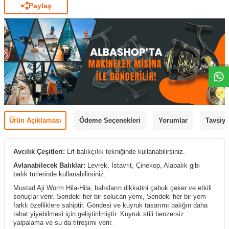
Paylaş
Ürün Açıklaması
Ödeme Seçenekleri
Yorumlar
Tavsiye
Avcılık Çeşitleri:
Lrf
balıkçılık tekniğinde kullanabilirsiniz.
Avlanabilecek Balıklar:
Levrek, İstavrit, Çinekop, Alabalık gibi
balık türlerinde kullanabilirsiniz.
Mustad Aji Worm
Hila-Hila, balıkların dikkatini çabuk çeker ve etkili
sonuçlar verir. Serideki her bir solucan yemi, Serideki her bir yem
farklı özelliklere sahiptir. Göndesi ve kuyruk tasarımı balığın daha
rahat yiyebilmesi için geliştirilmiştir. Kuyruk stili benzersiz
yalpalama ve su da titreşimi verir.