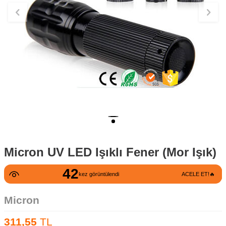
Micron UV LED Işıklı Fener (Mor Işık)
42
kez görüntülendi
ACELE ET!🔥
Micron
311,55
TL