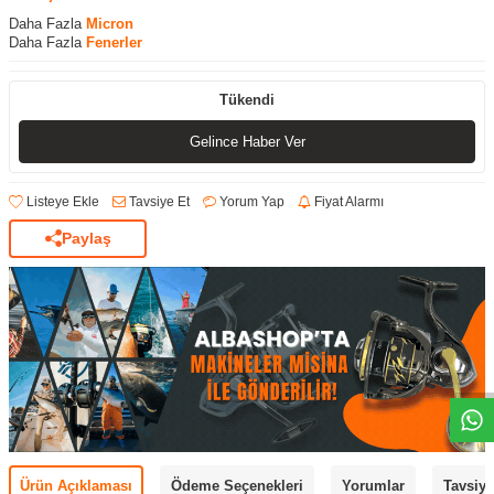
Daha Fazla
Micron
Daha Fazla
Fenerler
Tükendi
Gelince Haber Ver
Listeye Ekle
Tavsiye Et
Yorum Yap
Fiyat Alarmı
Paylaş
Ürün Açıklaması
Ödeme Seçenekleri
Yorumlar
Tavsiye