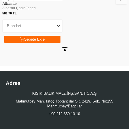
Albastar
Albastar Çadır Feneri
581,70
TL
Sepete Ekle
Adres
KISIK BALIK MALZ.İNŞ.SAN.TİC.A.Ş
Mahmutbey Mah. İstoç Toptancılar Sit. 2419. Sok. No:155
Mahmutbey/Bağcılar
+90 212 659 10 10