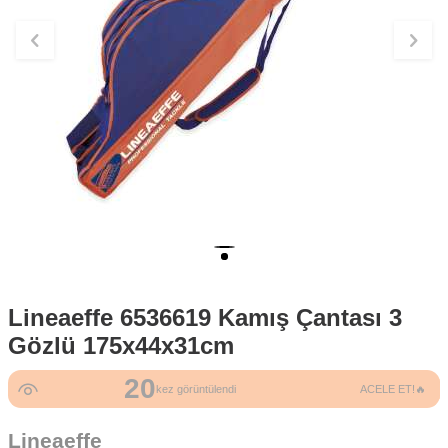
Lineaeffe 6536619 Kamış Çantası 3
Gözlü 175x44x31cm
20
kez görüntülendi
ACELE ET!🔥
Lineaeffe