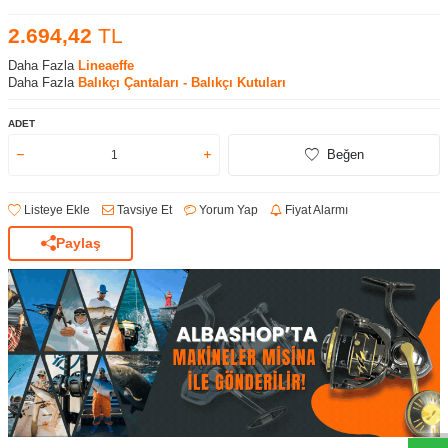
2.694,42
TL
Daha Fazla
Lineaeffe
Daha Fazla
Balıkçı Çantaları - Balıkçı Kutuları
ADET
Beğen
Listeye Ekle
Tavsiye Et
Yorum Yap
Fiyat Alarmı
Paylaş