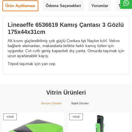
Ürün Açıklaması
Ödeme Seçenekleri
Yorumlar
Tavsiye
Lineaeffe 6536619 Kamış Çantası 3 Gözlü
175x44x31cm
Alt kısmı güçlendirilmiş çok güçlü Cordura tipi Naylon kılıf. Velcro
bağlantı elemanları, makaralarla birlikte farklı kamış türleri için
uygundur. Cırt cırtlı geniş kapasiteli dış çanta. Omuzda taşımak için
uzun ayarlanabilir kayış.
Tripod taşımak için yan cep.
Vitrin Ürünleri
Benzer Ürünler
İlişkili Ürünler
YENI
YENI