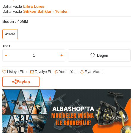
Daha Fazla
Libra Lures
Daha Fazla
Silikon Balıklar - Yemler
Beden :
45MM
45MM
ADET
Beğen
Listeye Ekle
Tavsiye Et
Yorum Yap
Fiyat Alarmı
Paylaş