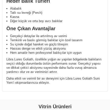
Hedef Balık Türleri
Alabalık
Tatlı su levreği (Perch)
Kasna
Diğer küçük ve orta boy avcı balıklar
Öne Çıkan Avantajlar
Gerçekçi detaylar ile artırılmış av verimi
Temkinli ve baskı görmüş balıklar için özel tasarım
Su içinde doğal hareket ve güçlü titreşim
Hassas denge ve etkili yüzüş aksiyonu
Hem amatör hem profesyonel balıkçılar için uygun
Libra Lures Goliath, özellikle yoğun av yapılan bölgelerde balıkların
seçici olduğu durumlarda üstün performans sunar. Gerçekçi yapısı
ve dikkat çekici aksiyonu sayesinde daha fazla vuruş almanıza
yardımcı olur ve av veriminizi artırır.
Daha etkili ve verimli bir av deneyimi için Libra Lures Goliath Suni
Yem’i ekipmanlarınıza ekleyin.
Vitrin Ürünleri