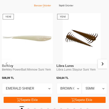
Benzer Ürünler
İlişkili Ürünler
YENI
YENI
Berkley
Libra Lures
Berkley PowerBait Minnow Suni Yem
Libra Lures Slayzur Suni Yem
508,09
TL
534,64
TL
Sepete Ekle
Sepete Ekle