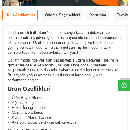
Ürün Açıklaması
Ödeme Seçenekleri
Yorumlar
Tavsiye
ibra Lures Goliath Suni Yem, ileri seviye tasarım detayları ve
optimize edilmiş gövde geometrisi sayesinde su altında kusursuz bir
aksiyon sunar. Özellikle daha önce yakalanmış ve temkinli hale
gelmiş balıkları hedef almak için geliştirilmiş bu model, klasik
yemlere tepki vermeyen avlarda fark yaratır.
Goliath modelinde yer alan
bacak yapısı, zırh detayları, belirgin
gözler ve özel diken formu
, su içerisinde doğal titreşimler
oluşturarak balıkların dikkatini çeker ve saldırı içgüdüsünü tetikler.
Bu sayede yoğun av baskısı bulunan sularda dahi yüksek
performans sağlar.
Ürün Özellikleri
Ürün Boyu: 45 mm
Ağırlık: 2.9 gr
Paket İçeriği: 8 adet
Marka: Libra Lures
Kullanım Alanı: Tatlı su
Aksiyon: Doğal ve dikkat çekici yüzüş