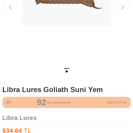
Libra Lures Goliath Suni Yem
92
kez görüntülendi
ACELE ET!🔥
Libra Lures
534,64
TL