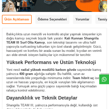
Ürün Açıklaması
Ödeme Seçenekleri
Yorumlar
Tavsiye
Balıkçılıkta uzun menzilli ve kontrollü atışlar yapmak isteyenler için
doğru kamışı seçmek büyük fark yaratır.
Kali Kunnan Shangrila
TEAM III Surf Olta Kamışı
, son teknoloji tasarımı ve ultra hafif
yapısıyla surfcasting tutkunları için özel olarak geliştirilmiştir. Gücü,
hassasiyeti ve konforu bir arada sunan bu model, kıyıdan en verimli
avı elde etmek isteyen balıkçılar için mükemmel bir tercihtir.
Yüksek Performans ve Üstün Teknoloji
Yeni nesil
radial yüksek modüllü karbon gövde
sayesinde kamış
yalnızca
400 gram
ağırlığa sahiptir. Bu hafiflik, uzun av
seanslarında bile yorgunluğu minimuma indirir.
Team hibrit uç
ise
uzun ve hassas yapısıyla, en küçük vuruşları bile algılamanızı
sağlar. Yumuşak ama güçlü yapısı sayesinde balığı kaçırmadan
rahatça kontrol edebilirsiniz.
Dayanıklılık ve Teknik Detaylar
Shangrila TEAM III, yalnızca performansıyla değil, kullandığı üst