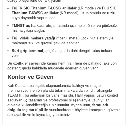
düzey bileşenlerle de fark yaratır:
Fuji K SIC Titanium T-LCSG anillalar
(LR model) ve
Fuji SIC
Titanium T-KWSG anillalar
(KR model), uzun ömürlü ve tuzlu
suya dayanıklı yapı sunar.
TMNST uç halkası
, atış sırasında çizilmeleri önler ve pürüzsüz
misina çıkışı sağlar.
Fuji vidalı makara yatağı
(fiber + metal) Lock Nut sistemiyle
makarayı sıkı ve güvenli şekilde sabitler.
Surf grip terminal
, güçlü atışlarda dahi dengeli tutuş imkanı
verir.
Bu özellikler sayesinde kamış hem hızlı hem de patlayıcı aksiyon
gösterir; güçlü balıklarla mücadele ederken güven verir.
Konfor ve Güven
Kali Kunnan, balıkçılık ekipmanlarında kaliteyi ve müşteri
memnuniyetini en ön planda tutan markalardan biridir. Shangrila
TEAM III, bu anlayışın bir yansımasıdır. Hafif yapısı, üstün kontrol
sağlayan uç tasarımı ve profesyonel bileşenleriyle uzun yıllar
güvenle kullanabileceğiniz bir üründür. Ayrıca ürün,
fermuarlı
dolgulu taşıma tüpü
ile sunulmaktadır; böylece kamışınızı güvenle
saklayabilir ve kolayca taşıyabilirsiniz.