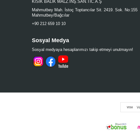
KISIK BALIK MALZ.İNŞ.SAN.TİC.A.Ş
Mahmutbey Mah. İstoç Toptancılar Sit. 2419. Sok. No:155
Mahmutbey/Bağcılar
+90 212 659 10 10
Sosyal Medya
Sosyal medyaya hesaplarımızı takip etmeyi unutmayın!