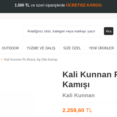
1.500 TL
ve üzeri siparişlerde
ÜCRETSİZ KARGO.
Ara
OUTDOOR
YÜZME VE DALIŞ
SIZE ÖZEL
YENI ÜRÜNLER
Kali Kunnan Rv Brava Jig Olta Kamışı
Kali Kunnan R
Kamışı
Kali Kunnan
2.259,60
TL