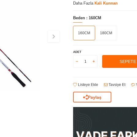
Daha Fazla
Kali Kunnan
Beden :
160CM
160CM
180CM
ADET
SEPETE
Listeye Ekle
Tavsiye Et
Y
Paylaş