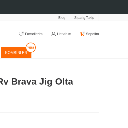
Blog
Sipariş Takip
0
0
Favorilerim
Hesabım
Sepetim
KOMBINLER
v Brava Jig Olta