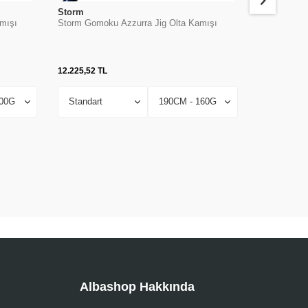
Storm
Storm
mışı
Storm Gomoku Azzurra Jig Olta Kamışı
Storm Gomok
12.225,52
TL
11.855,04
TL
Albashop Hakkında