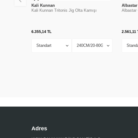
Kali Kunnan
Albastar
Kali Kunnan Tritonis Jig Olta Kamışı
Albastar 
6.355,14
TL
2.561,11
Adres