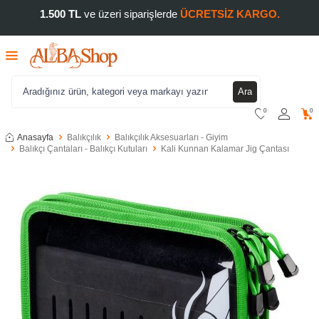
1.500 TL
ve üzeri siparişlerde
ÜCRETSİZ KARGO.
Ara
0
0
Anasayfa
Balıkçılık
Balıkçılık Aksesuarları - Giyim
Balıkçı Çantaları - Balıkçı Kutuları
Kali Kunnan Kalamar Jig Çantası