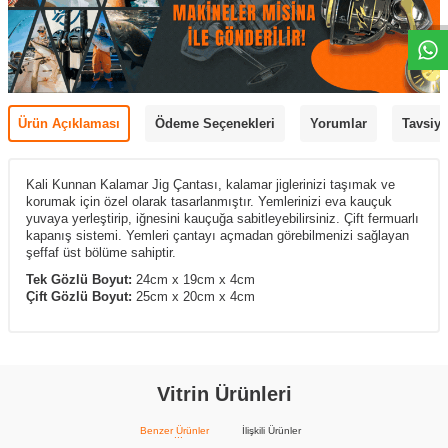
Ürün Açıklaması
Ödeme Seçenekleri
Yorumlar
Tavsiye
Kali Kunnan Kalamar Jig Çantası, kalamar jiglerinizi taşımak ve
korumak için özel olarak tasarlanmıştır. Yemlerinizi eva kauçuk
yuvaya yerleştirip, iğnesini kauçuğa sabitleyebilirsiniz.
Çift fermuarlı
kapanış sistemi. Yemleri çantayı açmadan görebilmenizi sağlayan
şeffaf üst bölüme sahiptir.
Tek Gözlü Boyut:
24cm x 19
cm x 4cm
Çift Gözlü Boyut:
25cm x 20cm x 4cm
Vitrin Ürünleri
Benzer Ürünler
İlişkili Ürünler