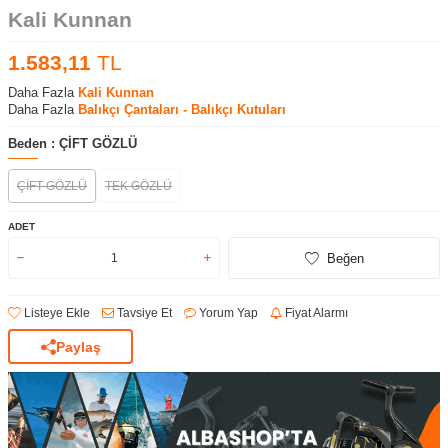
Kali Kunnan
1.583,11
TL
Daha Fazla
Kali Kunnan
Daha Fazla
Balıkçı Çantaları - Balıkçı Kutuları
Beden :
ÇİFT GÖZLÜ
ÇİFT GÖZLÜ
TEK GÖZLÜ
ADET
Beğen
Listeye Ekle
Tavsiye Et
Yorum Yap
Fiyat Alarmı
Paylaş