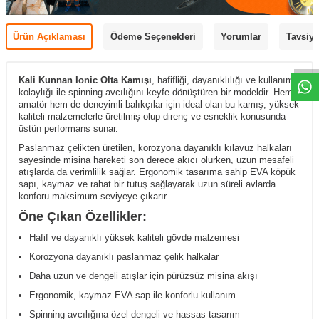
Ürün Açıklaması
Ödeme Seçenekleri
Yorumlar
Tavsiye
Kali Kunnan Ionic Olta Kamışı
, hafifliği, dayanıklılığı ve kullanım
kolaylığı ile spinning avcılığını keyfe dönüştüren bir modeldir. Hem
amatör hem de deneyimli balıkçılar için ideal olan bu kamış, yüksek
kaliteli malzemelerle üretilmiş olup direnç ve esneklik konusunda
üstün performans sunar.
Paslanmaz çelikten üretilen, korozyona dayanıklı kılavuz halkaları
sayesinde misina hareketi son derece akıcı olurken, uzun mesafeli
atışlarda da verimlilik sağlar. Ergonomik tasarıma sahip EVA köpük
sapı, kaymaz ve rahat bir tutuş sağlayarak uzun süreli avlarda
konforu maksimum seviyeye çıkarır.
Öne Çıkan Özellikler:
Hafif ve dayanıklı yüksek kaliteli gövde malzemesi
Korozyona dayanıklı paslanmaz çelik halkalar
Daha uzun ve dengeli atışlar için pürüzsüz misina akışı
Ergonomik, kaymaz EVA sap ile konforlu kullanım
Spinning avcılığına özel dengeli ve hassas tasarım