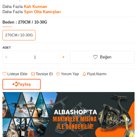
Daha Fazla
Kali Kunnan
Daha Fazla
Spin Olta Kamışları
Beden :
270CM / 10-30G
270CM / 10-30G
ADET
Beğen
Listeye Ekle
Tavsiye Et
Yorum Yap
Fiyat Alarmı
Paylaş