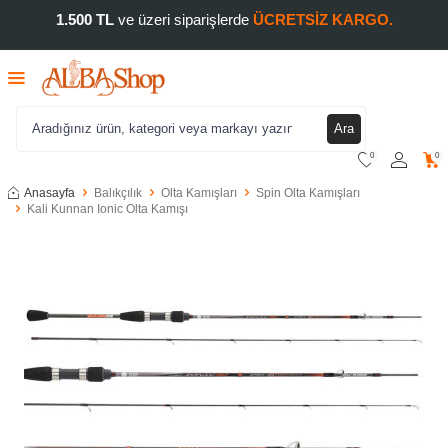
1.500 TL
ve üzeri siparişlerde
ÜCRETSİZ KARGO.
Ara
0
0
Anasayfa
Balıkçılık
Olta Kamışları
Spin Olta Kamışları
Kali Kunnan Ionic Olta Kamışı