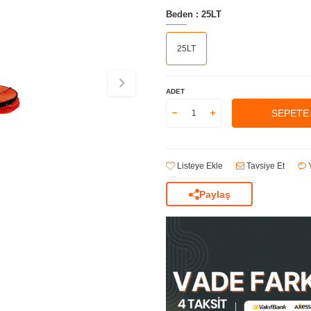
Beden :
25LT
25LT
ADET
SEPETE
Listeye Ekle
Tavsiye Et
Y
Paylaş