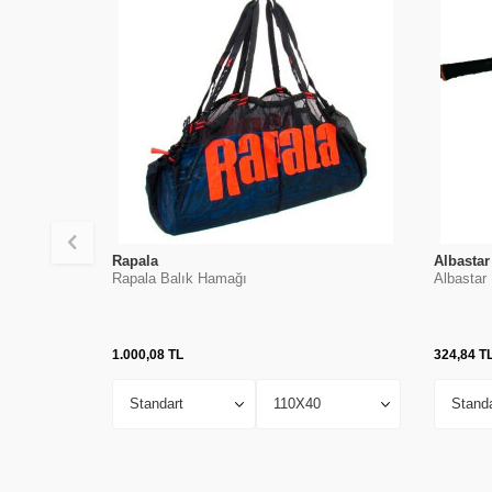
Rapala
Albastar
Rapala Balık Hamağı
Albastar 
1.000,08
TL
324,84
T