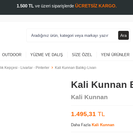
1.500 TL
ve üzeri siparişlerde
ÜCRETSİZ KARGO.
Ara
OUTDOOR
YÜZME VE DALIŞ
SIZE ÖZEL
YENI ÜRÜNLER
lık Kepçesi - Livarlar - Pinterler
Kali Kunnan Balıkçı Livarı
Kali Kunnan B
Kali Kunnan
1.495,31
TL
Daha Fazla
Kali Kunnan