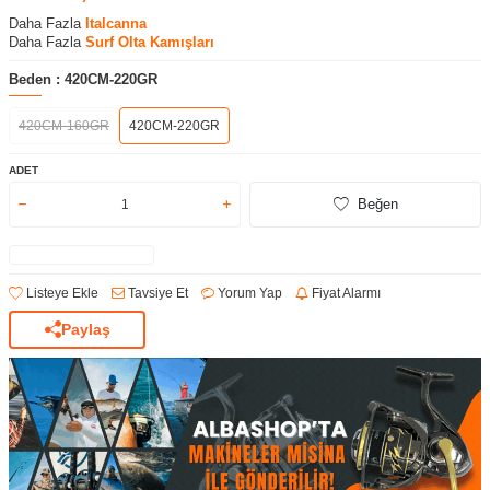
Daha Fazla
Italcanna
Daha Fazla
Surf Olta Kamışları
Beden :
420CM-220GR
420CM-160GR
420CM-220GR
ADET
Beğen
Listeye Ekle
Tavsiye Et
Yorum Yap
Fiyat Alarmı
Paylaş