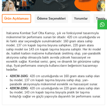
Ürün Açıklaması
Ödeme Seçenekleri
Yorumlar
Tavsiye
Italcanna Kombat Surf Olta Kamışı, şık ve fonksiyonel tasarımıyla
mükemmel bir performans sunan bir oltadır. 420 cm uzunluğunda ve
iki farklı atar seçeneğiyle sunulmaktadır: 160 gram atara sahip
model, 137 cm kapalı taşıma boyuna sahipken, 220 gram atara
sahip model ise 143 cm kapalı taşıma boyuna sahiptir. Her iki model
de, kaliteli karbon malzeme kullanılarak üretilmiş olup, yarı-parabolik
aksiyona sahip olmasıyla balık avında yüksek hassasiyet ve
esneklik sağlar. Kombat serisi, genç ve dinamik bir görünüme sahip
olup, fiyat-performans oranıyla kullanıcıların beğenisini kazanmayı
hedefler.
420CM-160G
: 420 cm uzunluğunda ve 160 gram atara sahip olan
bu model, 137 cm kapalı taşıma boyuna sahip olup, yarı-
parabolik aksiyonuyla mükemmel esneklik ve hassasiyet sunar.
420CM-220G
: 420 cm uzunluğunda ve 220 gram atara sahip olan
bu model, 143 cm kapalı taşıma boyuyla pratik bir taşıma
kolaylığı sağlar ve güçlü yapısıyla dayanıklı bir performans sunar.