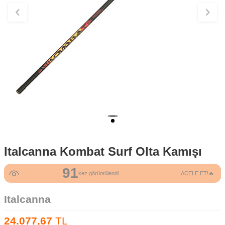
Italcanna Kombat Surf Olta Kamışı
91
kez görüntülendi
ACELE ET!🔥
Italcanna
24.077,67
TL