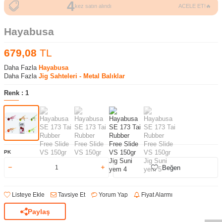
4
35
kez satın alındı
ACELE ET!🔥
kez görüntülendi
Hayabusa
679,08
TL
Daha Fazla
Hayabusa
Daha Fazla
Jig Sahteleri - Metal Balıklar
Renk :
1
PK
Beğen
Listeye Ekle
Tavsiye Et
Yorum Yap
Fiyat Alarmı
Paylaş