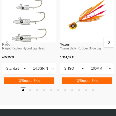
Ragot
Yozuri
Ragot Raglou Hybrid Jig Head
Yozuri Salty Rubber Slide Jig
455,75
TL
1.314,35
TL
Sepete Ekle
Sepete Ekle