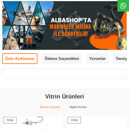
Ürün Açıklaması
Ödeme Seçenekleri
Yorumlar
Tavsiye
Vitrin Ürünleri
Benzer Ürünler
İlişkili Ürünler
YENI
YENI