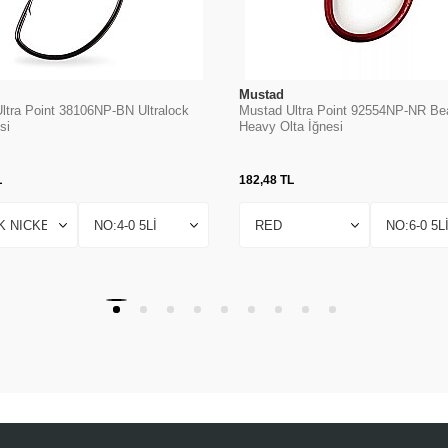
Mustad
ltra Point 38106NP-BN Ultralock
Mustad Ultra Point 92554NP-NR Be
si
Heavy Olta İğnesi
L
182,48
TL