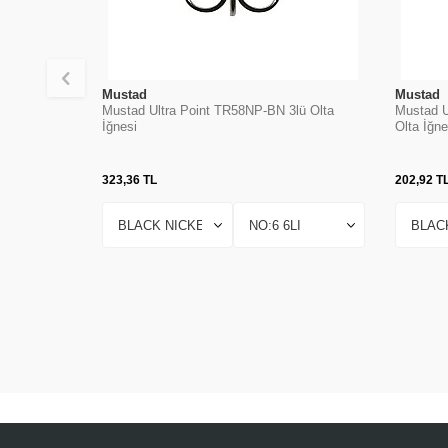
Mustad
Mustad
Mustad Ultra Point TR58NP-BN 3lü Olta
Mustad U
İğnesi
Olta İğne
323,36
TL
202,92
T