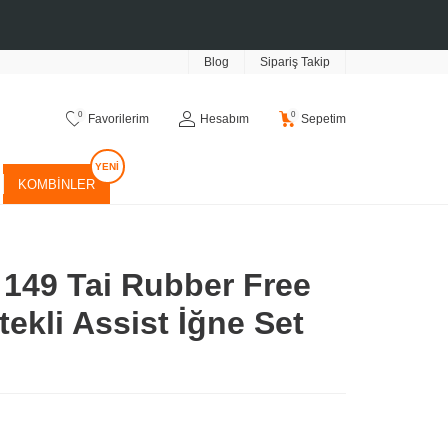
Blog
Sipariş Takip
0
0
Favorilerim
Hesabım
Sepetim
KOMBINLER
149 Tai Rubber Free
tekli Assist İğne Set