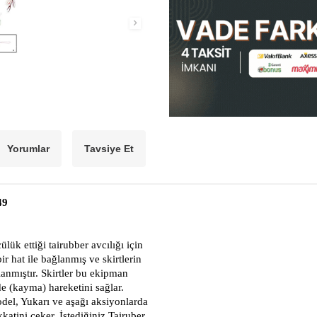
Yorumlar
Tavsiye Et
49
k ettiği tairubber avcılığı için
ir hat ile bağlanmış ve skirtlerin
lanmıştır. Skirtler bu ekipman
de (kayma) hareketini sağlar.
odel, Yukarı ve aşağı aksiyonlarda
katini çeker. İstediğiniz Tairuber