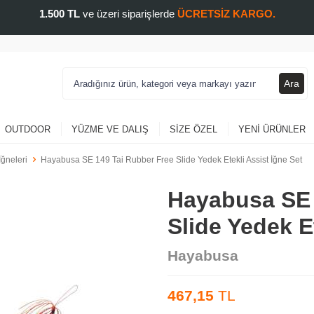
1.500 TL
ve üzeri siparişlerde
ÜCRETSİZ KARGO.
Ara
OUTDOOR
YÜZME VE DALIŞ
SIZE ÖZEL
YENI ÜRÜNLER
İğneleri
Hayabusa SE 149 Tai Rubber Free Slide Yedek Etekli Assist İğne Set
Hayabusa SE 
Slide Yedek E
Hayabusa
467,15
TL