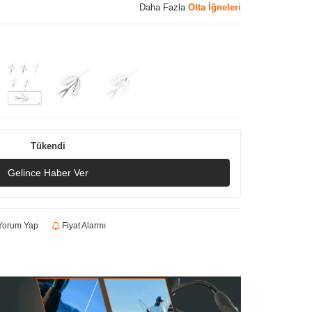
Daha Fazla
Olta İğneleri
Tükendi
Gelince Haber Ver
orum Yap
Fiyat Alarmı