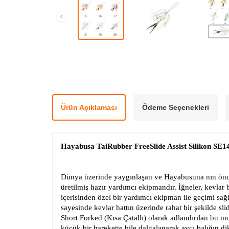
Ürün Açıklaması
Ödeme Seçenekleri
Hayabusa TaiRubber FreeSlide Assist Silikon SE1
Dünya üzerinde yaygınlaşan ve Hayabusuna nın öncülü
üretilmiş hazır yardımcı ekipmandır. İğneler, kevlar b
içerisinden özel bir yardımcı ekipman ile geçimi sağ
sayesinde kevlar hattın üzerinde rahat bir şekilde sli
Short Forked (Kısa Çatallı) olarak adlandırılan bu m
küçük bir harekette bile dalgalanarak avcı balığın dik