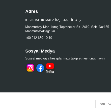
Adres
KISIK BALIK MALZ.İNŞ.SAN.TİC.A.Ş
Mahmutbey Mah. İstoç Toptancılar Sit. 2419. Sok. No:155
Mahmutbey/Bağcılar
+90 212 659 10 10
Sosyal Medya
Sosyal medyaya hesaplarımızı takip etmeyi unutmayın!