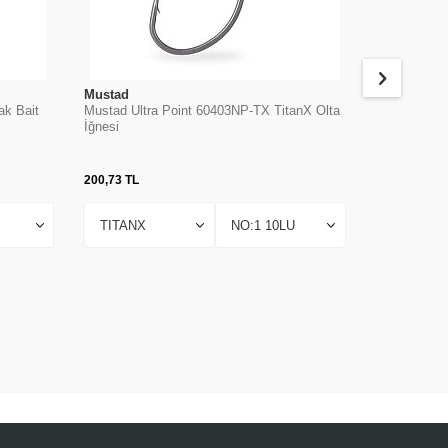
Mustad
Mustad
ak Bait
Mustad Ultra Point 60403NP-TX TitanX Olta
Mustad 9176
İğnesi
Olta İğnesi
200,73
TL
474,45
TL