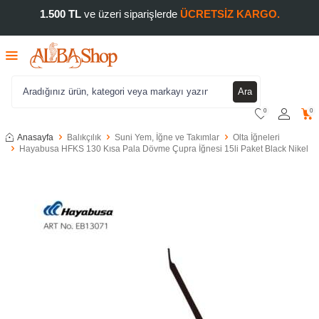
1.500 TL
ve üzeri siparişlerde
ÜCRETSİZ KARGO.
Ara
0
0
Anasayfa
Balıkçılık
Suni Yem, İğne ve Takımlar
Olta İğneleri
Hayabusa HFKS 130 Kısa Pala Dövme Çupra İğnesi 15li Paket Black Nikel