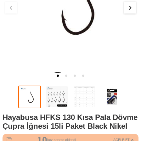
Hayabusa HFKS 130 Kısa Pala Dövme
Çupra İğnesi 15li Paket Black Nikel
10
269
kez sepete eklendi
ACELE ET!🔥
kez görüntülendi