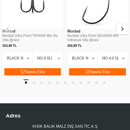
Mustad
Mustad
Mustad Ultra Point TR58NP-BN 3lü
Mustad Ultra Point 38106NP-BN
Olta İğnesi
Ultralock Olta İğnesi
323,48
TL
202,99
TL
Sepete Ekle
Sepete Ekle
Adres
KISIK BALIK MALZ.İNŞ.SAN.TİC.A.Ş