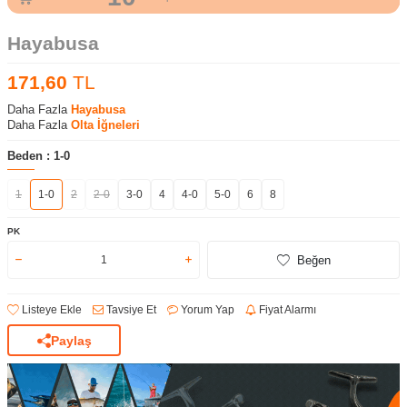
Hayabusa
171,60
TL
Daha Fazla
Hayabusa
Daha Fazla
Olta İğneleri
Beden :
1-0
1
1-0
2
2-0
3-0
4
4-0
5-0
6
8
PK
Beğen
Listeye Ekle
Tavsiye Et
Yorum Yap
Fiyat Alarmı
Paylaş