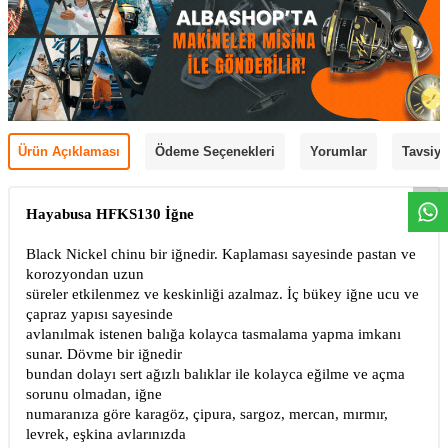
Ürün Açıklaması
Ödeme Seçenekleri
Yorumlar
Tavsiye
Hayabusa HFKS130 İğne
Black Nickel chinu bir iğnedir. Kaplaması sayesinde pastan ve
korozyondan uzun
süreler etkilenmez ve keskinliği azalmaz. İç bükey iğne ucu ve
çapraz yapısı sayesinde
avlanılmak istenen balığa kolayca tasmalama yapma imkanı
sunar. Dövme bir iğnedir
bundan dolayı sert ağızlı balıklar ile kolayca eğilme ve açma
sorunu olmadan, iğne
numaranıza göre karagöz, çipura, sargoz, mercan, mırmır,
levrek, eşkina avlarınızda