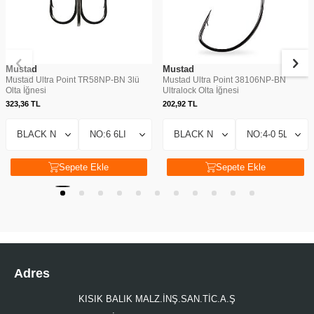
Mustad
Mustad
Mustad Ultra Point TR58NP-BN 3lü
Mustad Ultra Point 38106NP-BN
Olta İğnesi
Ultralock Olta İğnesi
323,36
TL
202,92
TL
Sepete Ekle
Sepete Ekle
Adres
KISIK BALIK MALZ.İNŞ.SAN.TİC.A.Ş