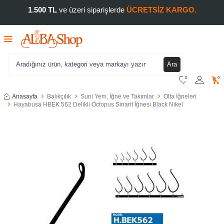
1.500 TL
ve üzeri siparişlerde
ÜCRETSİZ KARGO.
Ara
0
0
Anasayfa
Balıkçılık
Suni Yem, İğne ve Takımlar
Olta İğneleri
Hayabusa HBEK 562 Delikli Octopus Sinarit İğnesi Black Nikel