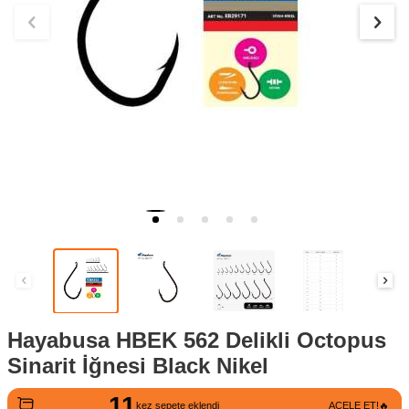
Hayabusa HBEK 562 Delikli Octopus
Sinarit İğnesi Black Nikel
11
2
kez sepete eklendi
ACELE ET!🔥
kez satın alındı