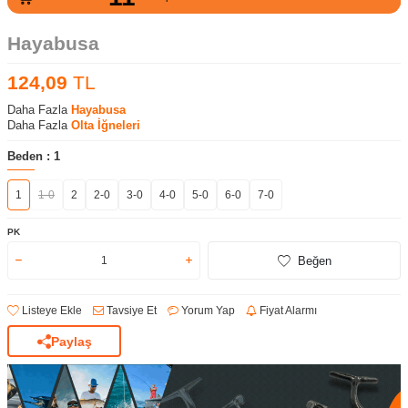
Hayabusa
124,09
TL
Daha Fazla
Hayabusa
Daha Fazla
Olta İğneleri
Beden :
1
1
1-0
2
2-0
3-0
4-0
5-0
6-0
7-0
PK
Beğen
Listeye Ekle
Tavsiye Et
Yorum Yap
Fiyat Alarmı
Paylaş