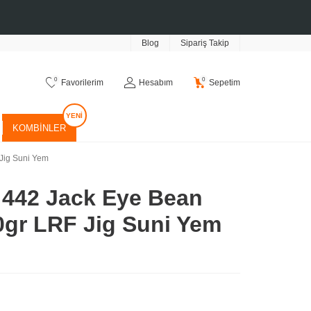
Blog
Sipariş Takip
0
0
Favorilerim
Hesabım
Sepetim
KOMBINLER
Jig Suni Yem
442 Jack Eye Bean
gr LRF Jig Suni Yem