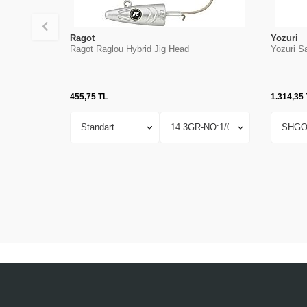
Ragot
Yozuri
Ragot Raglou Hybrid Jig Head
Yozuri Sa
455,75
TL
1.314,35