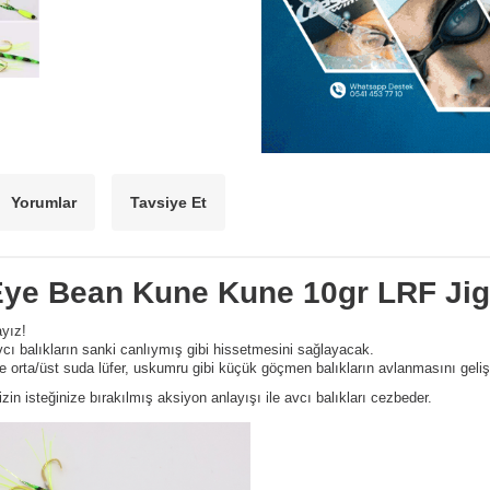
Yorumlar
Tavsiye Et
ye Bean Kune Kune 10gr LRF Jig
yız!
 avcı balıkların sanki canlıymış gibi hissetmesini sağlayacak.
 ve orta/üst suda lüfer, uskumru gibi küçük göçmen balıkların avlanmasını gelişt
zin isteğinize bırakılmış aksiyon anlayışı ile avcı balıkları cezbeder.