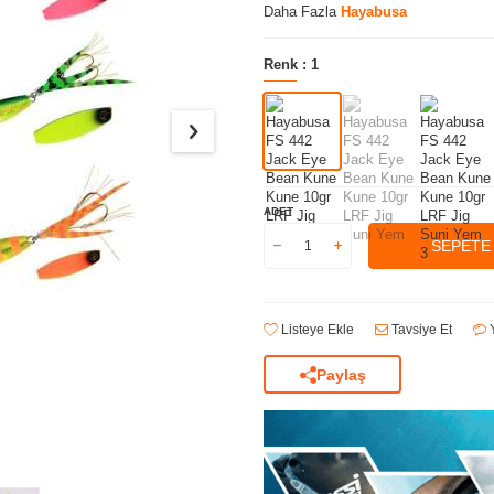
Daha Fazla
Hayabusa
Renk :
1
ADET
SEPETE
Listeye Ekle
Tavsiye Et
Y
Paylaş