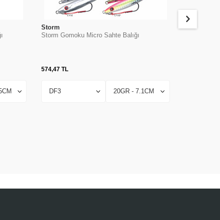
Storm
Sakura
ı
Storm Gomoku Micro Sahte Balığı
Sakura Surf
574,47
TL
1.552,98
TL