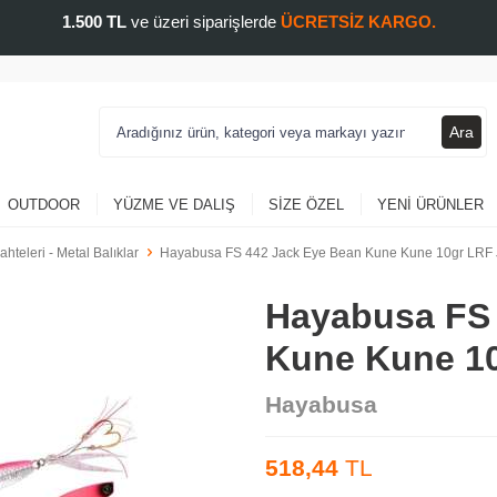
1.500 TL
ve üzeri siparişlerde
ÜCRETSİZ KARGO.
Ara
OUTDOOR
YÜZME VE DALIŞ
SIZE ÖZEL
YENI ÜRÜNLER
ahteleri - Metal Balıklar
Hayabusa FS 442 Jack Eye Bean Kune Kune 10gr LRF 
Hayabusa FS 
Kune Kune 10
Hayabusa
518,44
TL