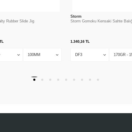
Storm
lty Rubber Slide Jig
Storm Gomoku Kensaki Sahte Balığ
TL
1.340,16
TL