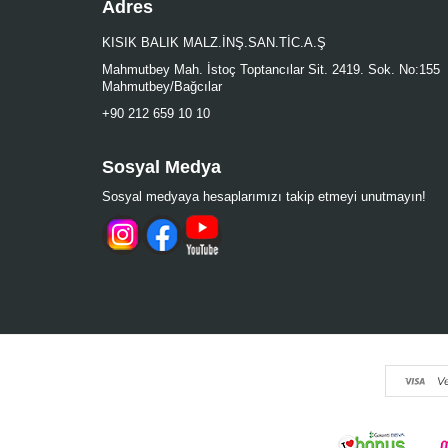
Adres
KISIK BALIK MALZ.İNŞ.SAN.TİC.A.Ş
Mahmutbey Mah. İstoç Toptancılar Sit. 2419. Sok. No:155
Mahmutbey/Bağcılar
+90 212 659 10 10
Sosyal Medya
Sosyal medyaya hesaplarımızı takip etmeyi unutmayın!