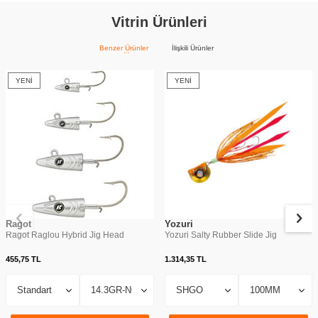
Vitrin Ürünleri
Benzer Ürünler
İlişkili Ürünler
YENI
YENI
Ragot
Yozuri
Ragot Raglou Hybrid Jig Head
Yozuri Salty Rubber Slide Jig
455,75
TL
1.314,35
TL