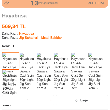
13
kez görüntülendi
ACELE ET!🔥
Hayabusa
569,34
TL
Daha Fazla
Hayabusa
Daha Fazla
Jig Sahteleri - Metal Balıklar
Renk :
1
ADET
Beğen