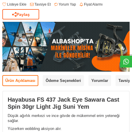
Listeye Ekle
Tavsiye Et
Yorum Yap
Fiyat Alarmı
Paylaş
Ürün Açıklaması
Ödeme Seçenekleri
Yorumlar
Tavsiye
Hayabusa FS 437 Jack Eye Sawara Cast
Spin 30gr Light Jig Suni Yem
Düşük ağırlık merkezi ve ince gövde de mükemmel erim yeteneği
sağlar.
Yüzerken wobbling aksiyon alır.