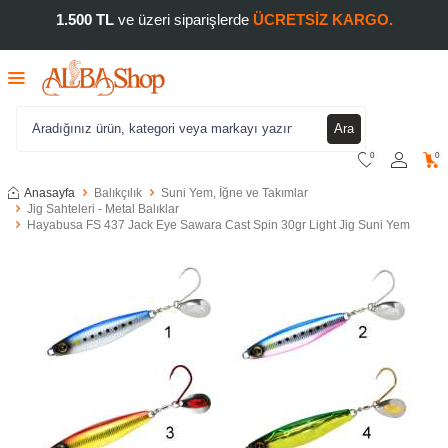
1.500 TL
ve üzeri siparişlerde
ÜCRETSİZ KARGO.
Ara
0
0
Anasayfa
Balıkçılık
Suni Yem, İğne ve Takımlar
Jig Sahteleri - Metal Balıklar
Hayabusa FS 437 Jack Eye Sawara Cast Spin 30gr Light Jig Suni Yem