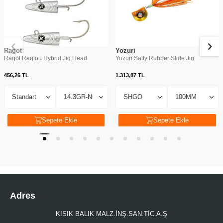
Ragot
Yozuri
Ragot Raglou Hybrid Jig Head
Yozuri Salty Rubber Slide Jig
456,26
TL
1.313,87
TL
Sepete Ekle
Sepete Ekle
Adres
KISIK BALIK MALZ.İNŞ.SAN.TİC.A.Ş