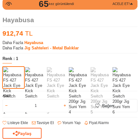
65
kez görüntülendi
ACELE ET!🔥
Hayabusa
912,74
TL
Daha Fazla
Hayabusa
Daha Fazla
Jig Sahteleri - Metal Balıklar
Renk :
1
ADET
Beğen
Listeye Ekle
Tavsiye Et
Yorum Yap
Fiyat Alarmı
Paylaş