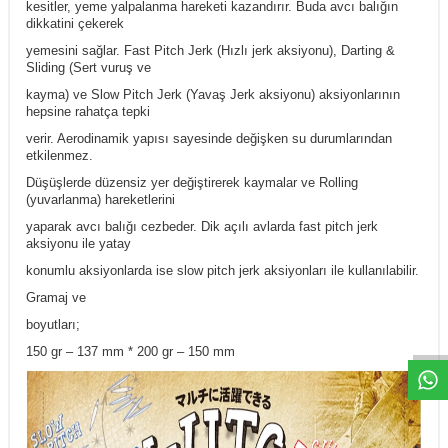
kesitler, yeme yalpalanma hareketi kazandırır. Buda avcı balığın
dikkatini çekerek
yemesini sağlar. Fast Pitch Jerk (Hızlı jerk aksiyonu), Darting &
Sliding (Sert vuruş ve
kayma) ve Slow Pitch Jerk (Yavaş Jerk aksiyonu) aksiyonlarının
hepsine rahatça tepki
verir. Aerodinamik yapısı sayesinde değişken su durumlarından
etkilenmez.
Düşüşlerde düzensiz yer değiştirerek kaymalar ve Rolling
(yuvarlanma) hareketlerini
yaparak avcı balığı cezbeder. Dik açılı avlarda fast pitch jerk
aksiyonu ile yatay
konumlu aksiyonlarda ise slow pitch jerk aksiyonları ile kullanılabilir.
Gramaj ve
boyutları;
150 gr – 137 mm * 200 gr – 150 mm