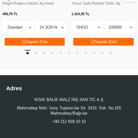
Ragot Raglou Hybrid Jig Head
Yozuri Salty Rubber Slide Jig
455,75
TL
1.314,35
TL
Sepete Ekle
Sepete Ekle
Adres
KISIK BALIK MALZ.İNŞ.SAN.TİC.A.Ş
Mahmutbey Mah. İstoç Toptancılar Sit. 2419. Sok. No:155
Mahmutbey/Bağcılar
+90 212 659 10 10