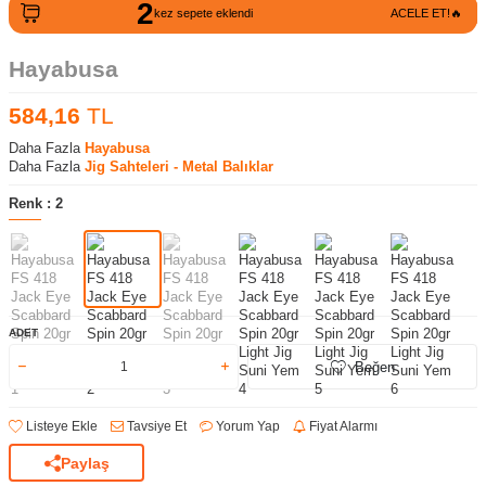
2
kez sepete eklendi
ACELE ET!🔥
Hayabusa
584,16
TL
Daha Fazla
Hayabusa
Daha Fazla
Jig Sahteleri - Metal Balıklar
Renk :
2
ADET
Beğen
Listeye Ekle
Tavsiye Et
Yorum Yap
Fiyat Alarmı
Paylaş