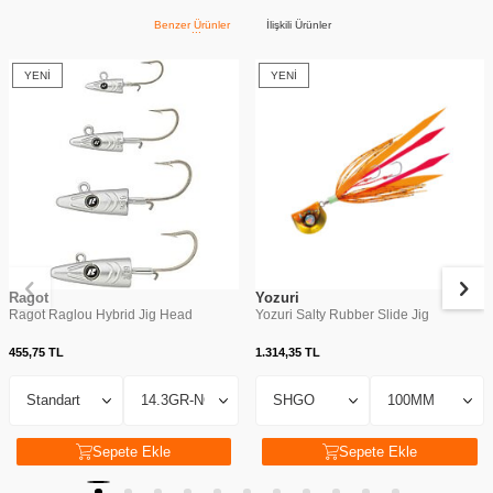
Benzer Ürünler
İlişkili Ürünler
YENI
YENI
Ragot
Yozuri
Ragot Raglou Hybrid Jig Head
Yozuri Salty Rubber Slide Jig
455,75
TL
1.314,35
TL
Sepete Ekle
Sepete Ekle