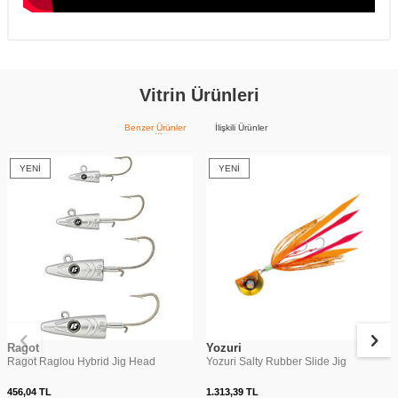
Vitrin Ürünleri
Benzer Ürünler
İlişkili Ürünler
YENI
YENI
Ragot
Yozuri
Ragot Raglou Hybrid Jig Head
Yozuri Salty Rubber Slide Jig
456,04
TL
1.313,39
TL