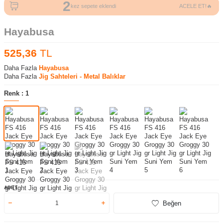
2
kez sepete eklendi
ACELE ET!🔥
Hayabusa
525,36
TL
Daha Fazla
Hayabusa
Daha Fazla
Jig Sahteleri - Metal Balıklar
Renk :
1
ADET
Beğen