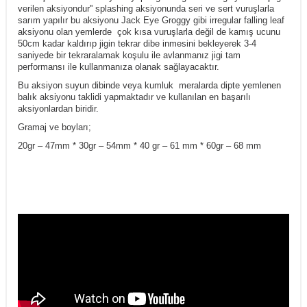
verilen aksiyondur'' splashing aksiyonunda seri ve sert vuruşlarla
sarım yapılır bu aksiyonu Jack Eye Groggy gibi irregular falling leaf
aksiyonu olan yemlerde çok kısa vuruşlarla değil de kamış ucunu
50cm kadar kaldırıp jigin tekrar dibe inmesini bekleyerek 3-4
saniyede bir tekraralamak koşulu ile avlanmanız jigi tam
performansı ile kullanmanıza olanak sağlayacaktır.
Bu aksiyon suyun dibinde veya kumluk meralarda dipte yemlenen
balık aksiyonu taklidi yapmaktadır ve kullanılan en başarılı
aksiyonlardan biridir.
Gramaj ve boyları;
20gr – 47mm * 30gr – 54mm * 40 gr – 61 mm * 60gr – 68 mm