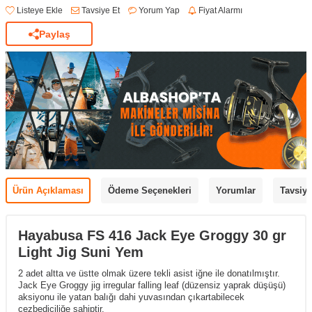
Listeye Ekle
Tavsiye Et
Yorum Yap
Fiyat Alarmı
Paylaş
Ürün Açıklaması
Ödeme Seçenekleri
Yorumlar
Tavsiye
Hayabusa FS 416 Jack Eye Groggy 30 gr
Light Jig Suni Yem
2 adet altta ve üstte olmak üzere tekli asist iğne ile donatılmıştır.
Jack Eye Groggy jig irregular falling leaf (düzensiz yaprak düşüşü)
aksiyonu ile yatan balığı dahi yuvasından çıkartabilecek
cezbediciliğe sahiptir.