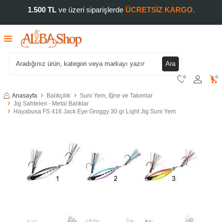
1.500 TL
ve üzeri siparişlerde
ÜCRETSİZ KARGO.
Ara
0
0
Anasayfa
Balıkçılık
Suni Yem, İğne ve Takımlar
Jig Sahteleri - Metal Balıklar
Hayabusa FS 416 Jack Eye Groggy 30 gr Light Jig Suni Yem