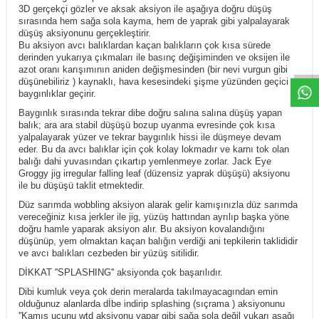
3D gerçekçi gözler ve aksak aksiyon ile aşağıya doğru düşüş
sırasında hem sağa sola kayma, hem de yaprak gibi yalpalayarak
düşüş aksiyonunu gerçekleştirir.
Bu aksiyon avcı balıklardan kaçan balıkların çok kısa sürede
derinden yukarıya çıkmaları ile basınç değişiminden ve oksijen ile
azot oranı karışımının aniden değişmesinden (bir nevi vurgun gibi
düşünebiliriz ) kaynaklı, hava kesesindeki şişme yüzünden geçici
baygınlıklar geçirir.
Baygınlık sırasında tekrar dibe doğru salına salına düşüş yapan
balık; ara ara stabil düşüşü bozup uyanma evresinde çok kısa
yalpalayarak yüzer ve tekrar baygınlık hissi ile düşmeye devam
eder. Bu da avcı balıklar için çok kolay lokmadır ve karnı tok olan
balığı dahi yuvasından çıkartıp yemlenmeye zorlar. Jack Eye
Groggy jig irregular falling leaf (düzensiz yaprak düşüşü) aksiyonu
ile bu düşüşü taklit etmektedir.
Düz sarımda wobbling aksiyon alarak gelir kamışınızla düz sarımda
vereceğiniz kısa jerkler ile jig, yüzüş hattından ayrılıp başka yöne
doğru hamle yaparak aksiyon alır. Bu aksiyon kovalandığını
düşünüp, yem olmaktan kaçan balığın verdiği ani tepkilerin taklididir
ve avcı balıkları cezbeden bir yüzüş sitilidir.
DİKKAT ''SPLASHING'' aksiyonda çok başarılıdır.
Dibi kumluk veya çok derin meralarda takılmayacagından emin
olduğunuz alanlarda dİbe indirip splashing (sıçrama ) aksiyonunu
''Kamış ucunu wtd aksiyonu yapar gibi sağa sola değil yukarı aşağı