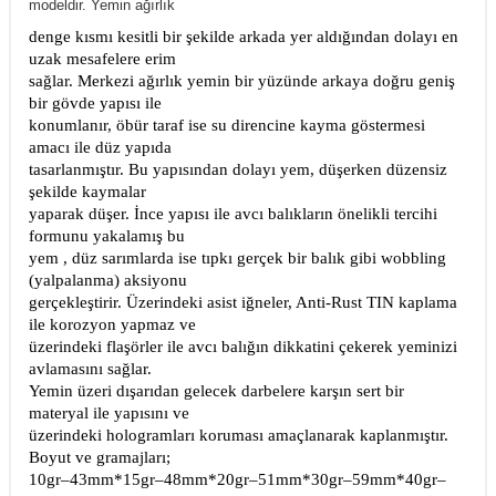
modeldir. Yemin ağırlık
denge kısmı kesitli bir şekilde arkada yer aldığından dolayı en
uzak mesafelere erim
sağlar. Merkezi ağırlık yemin bir yüzünde arkaya doğru geniş
bir gövde yapısı ile
konumlanır, öbür taraf ise su direncine kayma göstermesi
amacı ile düz yapıda
tasarlanmıştır. Bu yapısından dolayı yem, düşerken düzensiz
şekilde kaymalar
yaparak düşer. İnce yapısı ile avcı balıkların önelikli tercihi
formunu yakalamış bu
yem , düz sarımlarda ise tıpkı gerçek bir balık gibi wobbling
(yalpalanma) aksiyonu
gerçekleştirir. Üzerindeki asist iğneler, Anti-Rust TIN kaplama
ile korozyon yapmaz ve
üzerindeki flaşörler ile avcı balığın dikkatini çekerek yeminizi
avlamasını sağlar.
Yemin üzeri dışarıdan gelecek darbelere karşın sert bir
materyal ile yapısını ve
üzerindeki hologramları koruması amaçlanarak kaplanmıştır.
Boyut ve gramajları;
10gr–43mm*15gr–48mm*20gr–51mm*30gr–59mm*40gr–