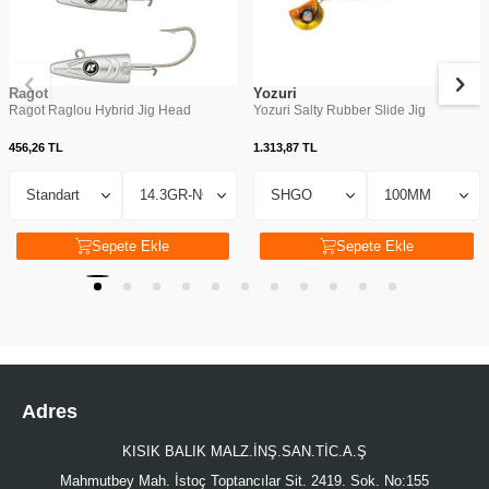
Ragot
Yozuri
Ragot Raglou Hybrid Jig Head
Yozuri Salty Rubber Slide Jig
456,26
TL
1.313,87
TL
Sepete Ekle
Sepete Ekle
Adres
KISIK BALIK MALZ.İNŞ.SAN.TİC.A.Ş
Mahmutbey Mah. İstoç Toptancılar Sit. 2419. Sok. No:155