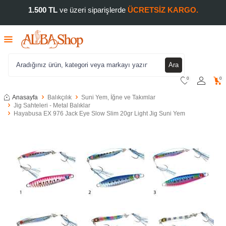
1.500 TL
ve üzeri siparişlerde
ÜCRETSİZ KARGO.
Ara
0
0
Anasayfa
Balıkçılık
Suni Yem, İğne ve Takımlar
Jig Sahteleri - Metal Balıklar
Hayabusa EX 976 Jack Eye Slow Slim 20gr Light Jig Suni Yem