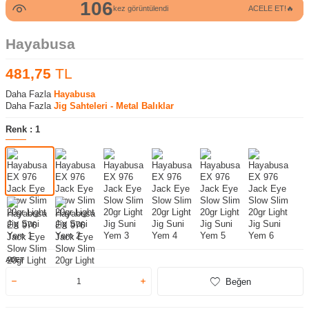
106
kez görüntülendi
ACELE ET!🔥
Hayabusa
481,75
TL
Daha Fazla
Hayabusa
Daha Fazla
Jig Sahteleri - Metal Balıklar
Renk :
1
ADET
Beğen