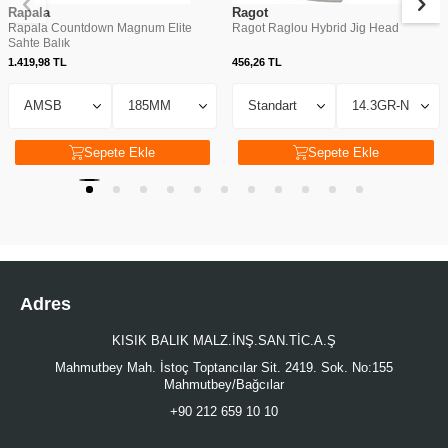
Rapala
Ragot
Rapala Countdown Magnum Elite
Ragot Raglou Hybrid Jig Head
Sahte Balık
1.419,98
TL
456,26
TL
Sepete Ekle
Sepete Ekle
Adres
KISIK BALIK MALZ.İNŞ.SAN.TİC.A.Ş
Mahmutbey Mah. İstoç Toptancılar Sit. 2419. Sok. No:155
Mahmutbey/Bağcılar
+90 212 659 10 10