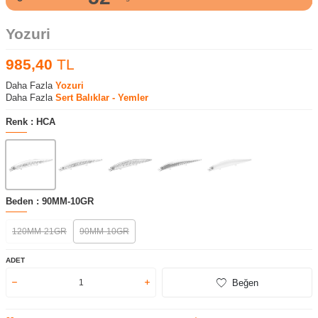
Yozuri
985,40
TL
Daha Fazla
Yozuri
Daha Fazla
Sert Balıklar - Yemler
Renk :
HCA
Beden :
90MM-10GR
120MM-21GR
90MM-10GR
ADET
Beğen