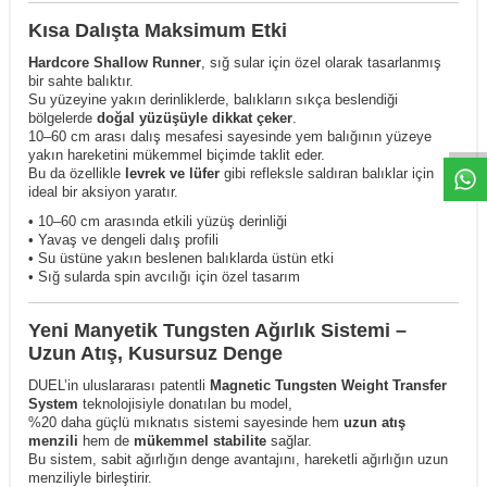
Kısa Dalışta Maksimum Etki
Hardcore Shallow Runner
, sığ sular için özel olarak tasarlanmış
bir sahte balıktır.
Su yüzeyine yakın derinliklerde, balıkların sıkça beslendiği
bölgelerde
doğal yüzüşüyle dikkat çeker
.
10–60 cm arası dalış mesafesi sayesinde yem balığının yüzeye
yakın hareketini mükemmel biçimde taklit eder.
Bu da özellikle
levrek ve lüfer
gibi refleksle saldıran balıklar için
ideal bir aksiyon yaratır.
• 10–60 cm arasında etkili yüzüş derinliği
• Yavaş ve dengeli dalış profili
• Su üstüne yakın beslenen balıklarda üstün etki
• Sığ sularda spin avcılığı için özel tasarım
Yeni Manyetik Tungsten Ağırlık Sistemi –
Uzun Atış, Kusursuz Denge
DUEL’in uluslararası patentli
Magnetic Tungsten Weight Transfer
System
teknolojisiyle donatılan bu model,
%20 daha güçlü mıknatıs sistemi sayesinde hem
uzun atış
menzili
hem de
mükemmel stabilite
sağlar.
Bu sistem, sabit ağırlığın denge avantajını, hareketli ağırlığın uzun
menziliyle birleştirir.