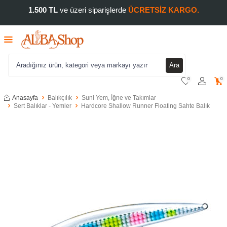
1.500 TL
ve üzeri siparişlerde
ÜCRETSİZ KARGO.
Ara
0
0
Anasayfa
Balıkçılık
Suni Yem, İğne ve Takımlar
Sert Balıklar - Yemler
Hardcore Shallow Runner Floating Sahte Balık