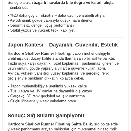
Sonuç olarak,
rüzgârlı havalarda bile doğru ve kararlı atışlar
mümkündür.
• %20 daha güçlü mıknatıs – daha uzun ve isabetli atışlar
• Aerodinamik gövde yapısıyla düşük hava direnci
• Sarsıntısız, dengeli uçuş performansı
• Stabil yüzüş ve yüksek tepki kabiliyeti
Japon Kalitesi – Dayanıklı, Güvenilir, Estetik
Hardcore Shallow Runner Floating
, Japon mühendisliğiyle
üretilmiş, üst düzey kalite standartlarına sahip bir sahte balıktır.
Tuzlu suya karşı dayanıklı özel kaplaması, paslanmaz iğneleri ve
uzun ömürlü gövde yapısıyla yıllarca güvenle kullanılabilir.
Ayrıca, yüksek yansıtıcı yüzey kaplaması ve gerçekçi renk
geçişleriyle balıkların dikkatini kolayca çeker.
• Japon mühendisliğiyle üretilmiş yüksek kalite
• Tuzlu suya ve UV ışınlarına dayanıklı dış yüzey
• Gerçekçi 3D renk geçişleri ve ışık yansıtma
• Güçlü iğnelerle yüksek yakalama oranı
Sonuç: Sığ Suların Şampiyonu
Hardcore Shallow Runner Floating Sahte Balık
, sığ bölgelerde
yüksek performans arayan balıkçılar için mükemmel bir seçimdir.