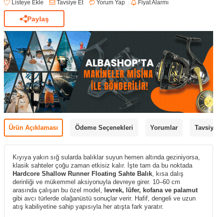
Listeye Ekle
Tavsiye Et
Yorum Yap
Fiyat Alarmı
Paylaş
Ürün Açıklaması
Ödeme Seçenekleri
Yorumlar
Tavsiye
Kıyıya yakın sığ sularda balıklar suyun hemen altında geziniyorsa,
klasik sahteler çoğu zaman etkisiz kalır. İşte tam da bu noktada
Hardcore Shallow Runner Floating Sahte Balık
, kısa dalış
derinliği ve mükemmel aksiyonuyla devreye girer. 10–60 cm
arasında çalışan bu özel model,
levrek, lüfer, kofana ve palamut
gibi avcı türlerde olağanüstü sonuçlar verir. Hafif, dengeli ve uzun
atış kabiliyetine sahip yapısıyla her atışta fark yaratır.