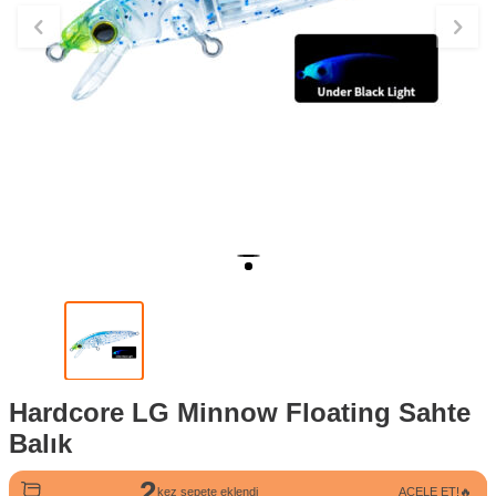
Hardcore LG Minnow Floating Sahte
Balık
2
kez sepete eklendi
ACELE ET!🔥