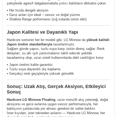
çekişlerde agresif dalgalanmalarla yırtıcı balıkların dikkatini çeker.
• Her hızda dengeli aksiyon
• Gece avları için ideal – sessiz ve doğal yüzme
• Shallow Range performansı (sığ sularda üstün etki)
Japon Kalitesi ve Dayanıklı Yapı
Hardcore serisinin her bir modeli gibi, LG Minnow da
yüksek kaliteli
Japon üretim standartlarıyla
tasarlanmıştır.
Sağlam gövde yapısı, tuzlu suya karşı üstün direnç sağlar. Renk
detayları, su altı ışık yansımalarını taklit edecek şekilde
tasarlanmış olup, uzun süreli kullanımlarda dahi canlılığını korur.
• Japon üretimi kalite garantisi
• Tuzlu suya dayanıklı dış kaplama
• Gerçekçi renk geçişleriyle yüksek görsellik
Sonuç: Uzak Atış, Gerçek Aksiyon, Etkileyici
Sonuç
Hardcore LG Minnow Floating
, uzun menzilli atış yeteneği, doğal
aksiyonu ve gece avlarına uygun sessiz performansıyla, her
balıkçının çantasında yer alması gereken bir sahte balıktır.
İster kıyıdan, ister tekneden avlanın — Hardcore LG Minnow, her