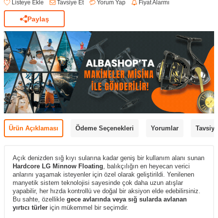
Listeye Ekle
Tavsiye Et
Yorum Yap
Fiyat Alarmı
Paylaş
Ürün Açıklaması
Ödeme Seçenekleri
Yorumlar
Tavsiye
Açık denizden sığ kıyı sularına kadar geniş bir kullanım alanı sunan
Hardcore LG Minnow Floating
, balıkçılığın en heyecan verici
anlarını yaşamak isteyenler için özel olarak geliştirildi. Yenilenen
manyetik sistem teknolojisi sayesinde çok daha uzun atışlar
yapabilir, her hızda kontrollü ve doğal bir aksiyon elde edebilirsiniz.
Bu sahte, özellikle
gece avlarında veya sığ sularda avlanan
yırtıcı türler
için mükemmel bir seçimdir.