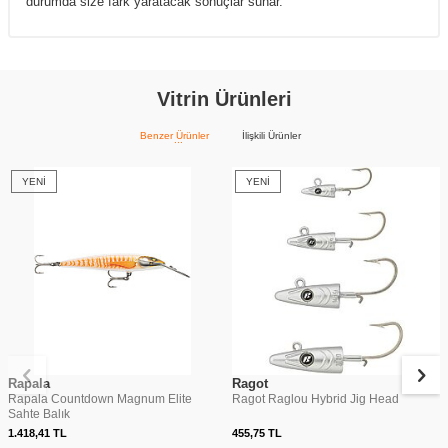
durumda size fark yaratacak sonuçlar sunar.
Vitrin Ürünleri
Benzer Ürünler
İlişkili Ürünler
YENI
YENI
Rapala
Ragot
Rapala Countdown Magnum Elite
Ragot Raglou Hybrid Jig Head
Sahte Balık
1.418,41
TL
455,75
TL