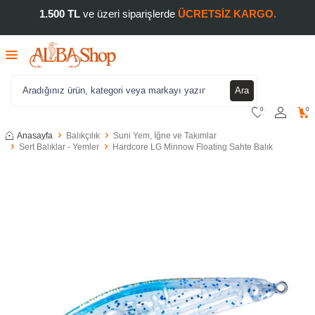
1.500 TL
ve üzeri siparişlerde
ÜCRETSİZ KARGO.
Ara
0
0
Anasayfa
Balıkçılık
Suni Yem, İğne ve Takımlar
Sert Balıklar - Yemler
Hardcore LG Minnow Floating Sahte Balık