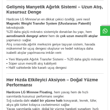
Gelişmiş Manyetik Ağırlık Sistemi – Uzun Atış,
Kusursuz Denge
Hardcore LG Minnow’un en dikkat çekici özelliği, yeni nesil
Magnetic Weight Transfer System (Uluslararası Patentli)
teknolojisidir.
%20 daha güçlü mıknatıs sistemiyle donatılan bu yapı, hem
aerodinamik dengeyi artırır
hem de
çok uzun menzilli atışlar
yapmanızı sağlar.
Atış sırasında ağırlık merkezini geriye taşıyan sistem, havada
mükemmel bir uçuş dengesi oluşturur ve hedef noktaya daha
isabetli atışlar yapılmasına imkân verir.
• Yeni Manyetik Ağırlık Transfer Sistemi – %20 daha güçlü mıknatıs
• Süper uzun menzilli atış kabiliyeti
• Hafif sahtelerde bile kararlı uçuş dengesi
Her Hızda Etkileyici Aksiyon – Doğal Yüzme
Performansı
Hardcore LG Minnow Floating
, hem yavaş hem de hızlı
sarımlarda kusursuz performans sergiler.
Sığ sularda dahi
stabil bir yüzme hattı
koruyarak, levrek, lüfer,
akya gibi türleri kolayca cezbetmenizi sağlar.
Yavaş sarımlarda sakin, doğal bir yüzme hareketi sunarken; hızlı