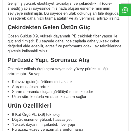
Gelişmiş yüksek elastikiyet teknolojisi ve çekirdek-kılıf (core-
sheath) yapısı sayesinde misinada oluşan esneme minimum
seviyeye indirilmiştir. Bu sayede en ufak dokunuşları bile doğrudan
hissederek daha hızlı tasma atabilir ve av veriminizi artırabilirsiniz.
Çekirdekten Gelen Üstün Güç
Gosen Guidus X9, yüksek dayanımlı PE çekirdek fiber yapısı ile
güçlendirilmiştir. Bu sayede daha ince çaplarla daha yüksek çeker
değerleri elde edebilir, agresif ve performans odaklı av tekniklerinde
güvenle kullanabilirsiniz.
Pürüzsüz Yapı, Sorunsuz Atış
Optimize edilmiş örgü açısı sayesinde yüzey pürüzsüzlüğü
artırılmıştır. Bu yapı:
Kılavuz (guide) sürtünmesini azaltır
Atış mesafesini artırır
Sarım sırasında oluşan gürültüyü minimize eder
Uzun süre konforlu ve stabil kullanım sağlar
Ürün Özellikleri
9 Kat Örgü PE (X9) teknoloji
Düşük esneme, yüksek hassasiyet
Yüksek dayanımlı çekirdek fiber yapı
Pürüzsüz yüzey ve uzun atış performansı