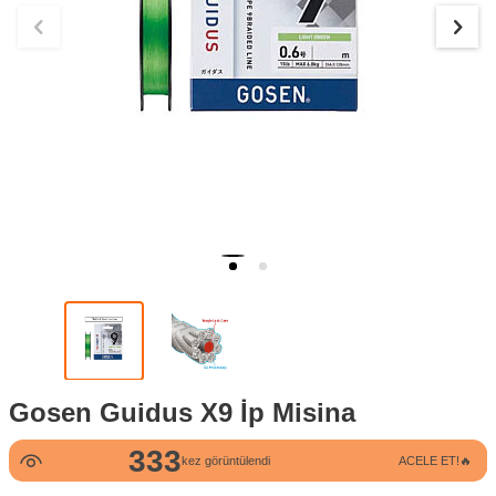
Gosen Guidus X9 İp Misina
333
9
kez görüntülendi
ACELE ET!🔥
kez satın alındı