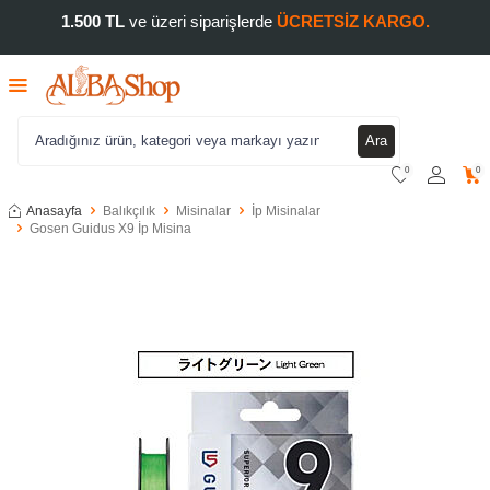
1.500 TL
ve üzeri siparişlerde
ÜCRETSİZ KARGO.
Ara
0
0
Anasayfa
Balıkçılık
Misinalar
İp Misinalar
Gosen Guidus X9 İp Misina