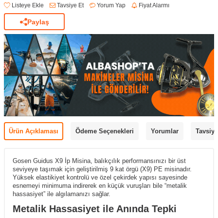
Listeye Ekle
Tavsiye Et
Yorum Yap
Fiyat Alarmı
Paylaş
Ürün Açıklaması
Ödeme Seçenekleri
Yorumlar
Tavsiye
Gosen Guidus X9 İp Misina, balıkçılık performansınızı bir üst
seviyeye taşımak için geliştirilmiş 9 kat örgü (X9) PE misinadır.
Yüksek elastikiyet kontrolü ve özel çekirdek yapısı sayesinde
esnemeyi minimuma indirerek en küçük vuruşları bile “metalik
hassasiyet” ile algılamanızı sağlar.
Metalik Hassasiyet ile Anında Tepki