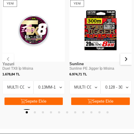
YENI
YENI
Yozuri
Sunline
Duel TX8 İp Misina
Sunline PE Jigger İp Misina
1.678,84
TL
6.974,71
TL
Sepete Ekle
Sepete Ekle