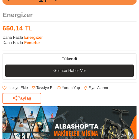
Energizer
650,14
TL
Daha Fazla
Energizer
Daha Fazla
Fenerler
Tükendi
Gelince Haber Ver
Listeye Ekle
Tavsiye Et
Yorum Yap
Fiyat Alarmı
Paylaş