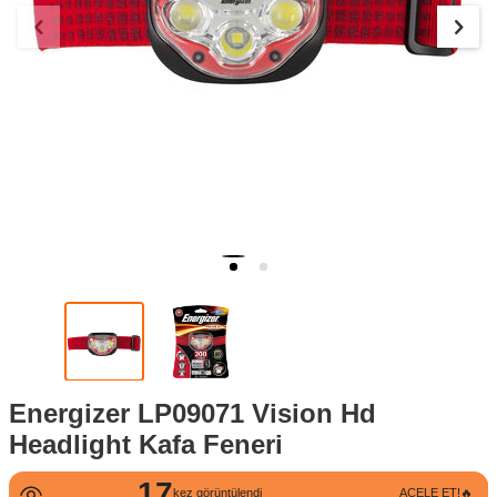
Energizer LP09071 Vision Hd
Headlight Kafa Feneri
17
kez görüntülendi
ACELE ET!🔥