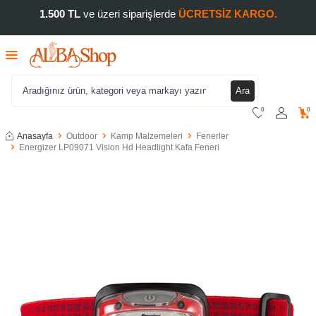
1.500 TL
ve üzeri siparişlerde
ÜCRETSİZ KARGO.
Ara
0
0
Anasayfa
Outdoor
Kamp Malzemeleri
Fenerler
Energizer LP09071 Vision Hd Headlight Kafa Feneri