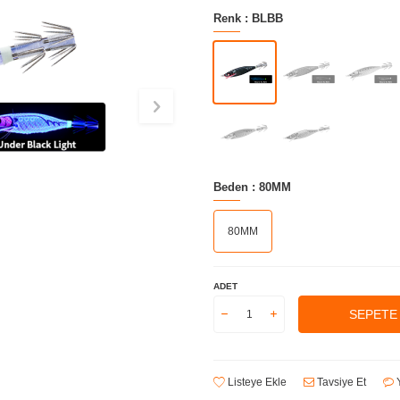
Renk :
BLBB
Beden :
80MM
80MM
ADET
SEPETE
Listeye Ekle
Tavsiye Et
Y