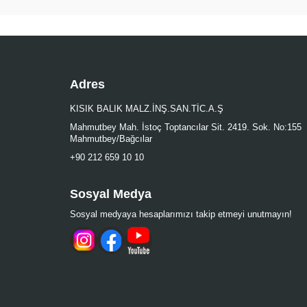
Adres
KISIK BALIK MALZ.İNŞ.SAN.TİC.A.Ş
Mahmutbey Mah. İstoç Toptancılar Sit. 2419. Sok. No:155
Mahmutbey/Bağcılar
+90 212 659 10 10
Sosyal Medya
Sosyal medyaya hesaplarımızı takip etmeyi unutmayın!