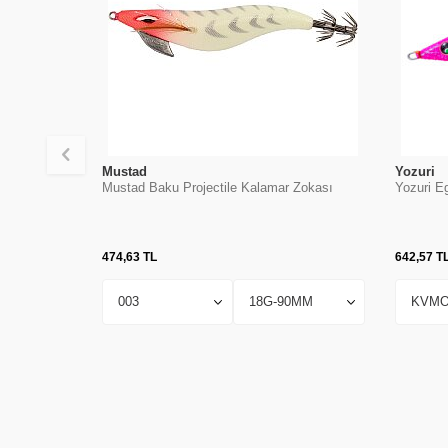
Mustad
Yozuri
Mustad Baku Projectile Kalamar Zokası
Yozuri E
474,63
TL
642,57
T