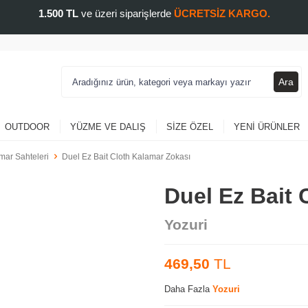
1.500 TL
ve üzeri siparişlerde
ÜCRETSİZ KARGO.
Ara
OUTDOOR
YÜZME VE DALIŞ
SIZE ÖZEL
YENI ÜRÜNLER
mar Sahteleri
Duel Ez Bait Cloth Kalamar Zokası
Duel Ez Bait 
Yozuri
469,50
TL
Daha Fazla
Yozuri