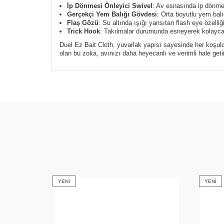
İp Dönmesi Önleyici Swivel
: Av esnasında ip dönmel
Gerçekçi Yem Balığı Gövdesi
: Orta boyutlu yem balı
Flaş Gözü
: Su altında ışığı yansıtan flash eye özelli
Trick Hook
: Takılmalar durumunda esneyerek kolayca çö
Duel Ez Bait Cloth, yuvarlak yapısı sayesinde her koşuld
olan bu zoka, avınızı daha heyecanlı ve verimli hale getir
YENI
YENI