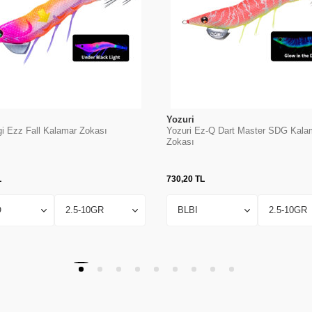
Yozuri
gi Ezz Fall Kalamar Zokası
Yozuri Ez-Q Dart Master SDG Kala
Zokası
L
730,20
TL