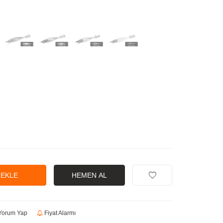
 EKLE
HEMEN AL
orum Yap
Fiyat Alarmı