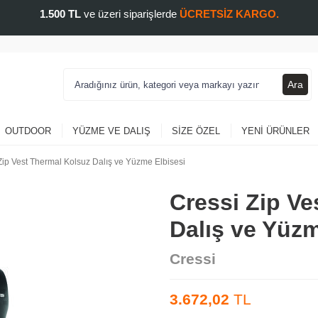
1.500 TL
ve üzeri siparişlerde
ÜCRETSİZ KARGO.
Ara
OUTDOOR
YÜZME VE DALIŞ
SIZE ÖZEL
YENI ÜRÜNLER
Zip Vest Thermal Kolsuz Dalış ve Yüzme Elbisesi
Cressi Zip Ve
Dalış ve Yüzm
Cressi
3.672,02
TL