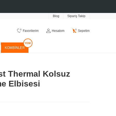
Blog
Sipariş Takip
0
0
Favorilerim
Hesabım
Sepetim
KOMBINLER
st Thermal Kolsuz
e Elbisesi