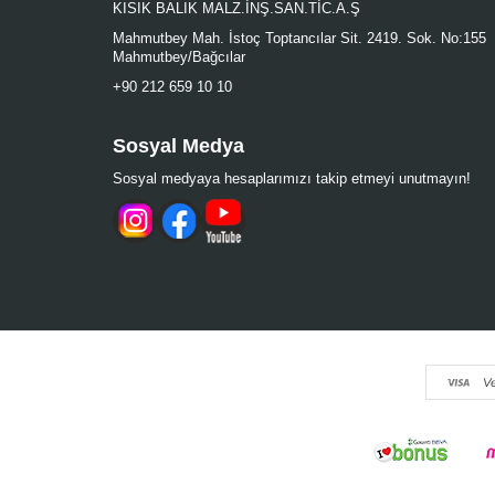
KISIK BALIK MALZ.İNŞ.SAN.TİC.A.Ş
Mahmutbey Mah. İstoç Toptancılar Sit. 2419. Sok. No:155
Mahmutbey/Bağcılar
+90 212 659 10 10
Sosyal Medya
Sosyal medyaya hesaplarımızı takip etmeyi unutmayın!