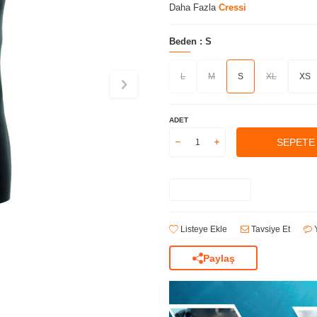
Daha Fazla
Cressi
Beden :
S
L
M
S
XL
XS
ADET
SEPETE
Listeye Ekle
Tavsiye Et
Y
Paylaş