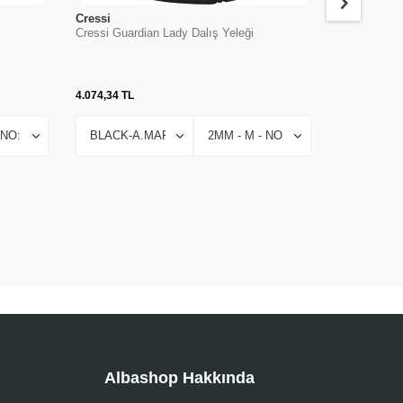
Cressi
Cressi
Cressi Guardian Lady Dalış Yeleği
Cressi Base
4.074,34
TL
5.704,68
TL
Albashop Hakkında