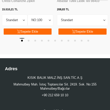
Cressi Comanche Zıpkın
Albastar Tüfek Lastik Teli 98403
15.510,21
TL
208,83
TL
Sepete Ekle
Sepete Ekle
Adres
KISIK BALIK MALZ.İNŞ.SAN.TİC.A.Ş
Mahmutbey Mah. İstoç Toptancılar Sit. 2419. Sok. No:155
Mahmutbey/Bağcılar
+90 212 659 10 10