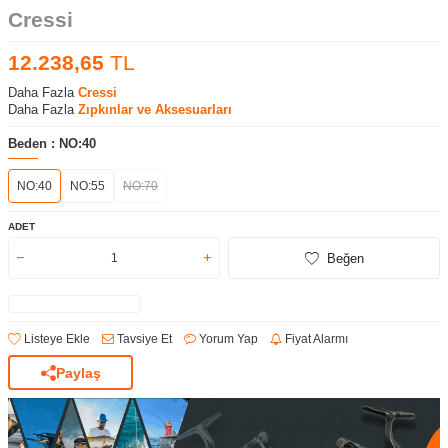
Cressi
12.238,65
TL
Daha Fazla
Cressi
Daha Fazla
Zıpkınlar ve Aksesuarları
Beden :
NO:40
NO:40
NO:55
NO:70
ADET
Beğen
Listeye Ekle
Tavsiye Et
Yorum Yap
Fiyat Alarmı
Paylaş