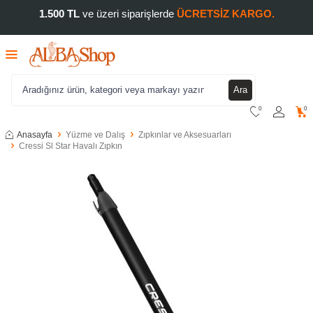
1.500 TL
ve üzeri siparişlerde
ÜCRETSİZ KARGO.
Ara
0
0
Anasayfa
Yüzme ve Dalış
Zıpkınlar ve Aksesuarları
Cressi Sl Star Havalı Zıpkın