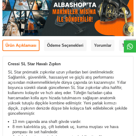
Ürün Açıklaması
Ödeme Seçenekleri
Yorumlar
Tavsiye
Cressi SL Star Havalı Zıpkın
SL Star pnömatik zıpkınlar uzun yıllardan beri üretilmektedir.
Sağlamlık, güvenilirlik, hassasiyet ve güçlü atış performansı
açısından mükemmellikleriyle dünya çapında ün kazanmıştır. Yıllar
boyunca sürekli olarak güncellenen SL Star zıpkınlar ultra hafiftir,
kullanımı kolaydır ve hızlı ateş eder. Tüfeğin fazladan çaba
harcamadan kolla aynı hizada tutulmasını sağlayan anatomik
yüksek tutuşlu dipçikle kombine edilmiştir. Yeni parlak kırmızı
dipçik, zıpkının denizde düşse bile kolayca fark edilebilecek şekilde
güncellenmiştir.
13 mm çapında ana shaft gövde vardır.
8 mm kalınlıkta şiş, çift kelebek uç, kurma muştası ve hava
pompası ile set halindedir.