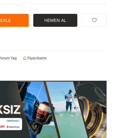
 EKLE
HEMEN AL
orum Yap
Fiyat Alarmı