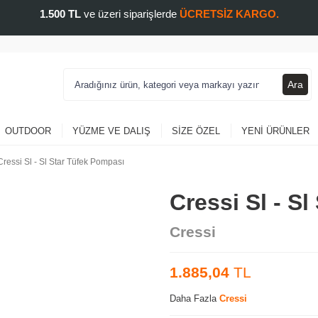
1.500 TL
ve üzeri siparişlerde
ÜCRETSİZ KARGO.
Ara
OUTDOOR
YÜZME VE DALIŞ
SIZE ÖZEL
YENI ÜRÜNLER
Cressi Sl - Sl Star Tüfek Pompası
Cressi Sl - S
Cressi
1.885,04
TL
Daha Fazla
Cressi