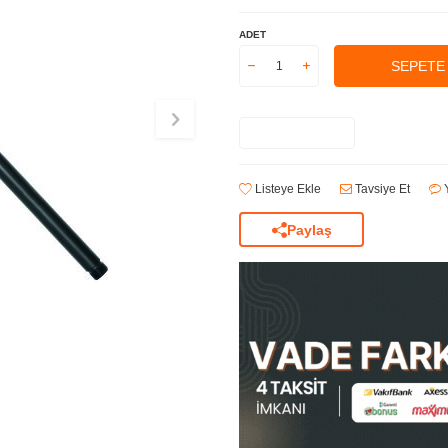
ADET
SEPETE
Listeye Ekle
Tavsiye Et
Y
Paylaş