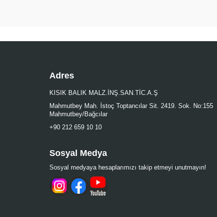
Adres
KISIK BALIK MALZ.İNŞ.SAN.TİC.A.Ş
Mahmutbey Mah. İstoç Toptancılar Sit. 2419. Sok. No:155
Mahmutbey/Bağcılar
+90 212 659 10 10
Sosyal Medya
Sosyal medyaya hesaplarımızı takip etmeyi unutmayın!