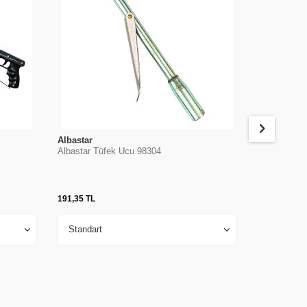
Albastar
Cressi
Albastar Tüfek Ucu 98304
Cressi Coma
191,35
TL
10.764,19
TL