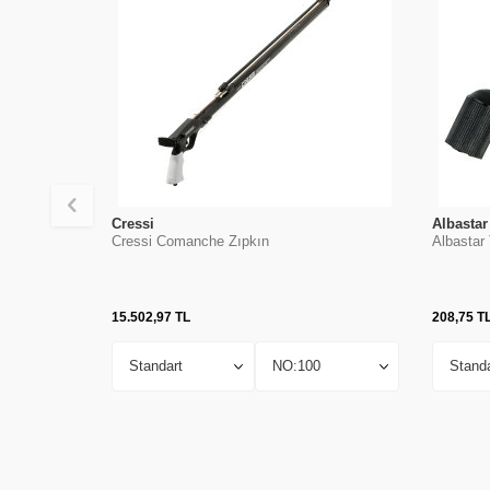
Cressi
Albastar
Cressi Comanche Zıpkın
Albastar 
15.502,97
TL
208,75
T