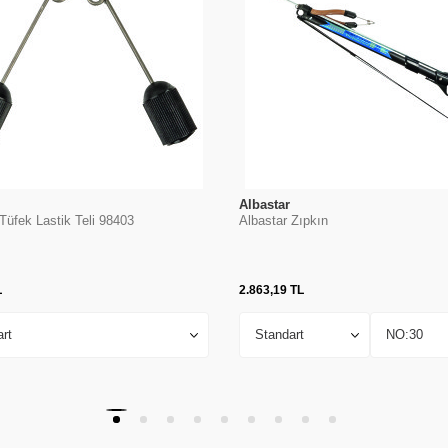
Albastar
Tüfek Lastik Teli 98403
Albastar Zıpkın
L
2.863,19
TL