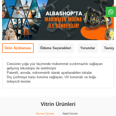
Ürün Açıklaması
Ödeme Seçenekleri
Yorumlar
Tavsiye
Cressinin çoğu yüz biçiminde mükemmel sızdırmazlık sağlayan
gelişmiş teknolojisi ile üretilmiştir
Patentli, anında, mikrometrik olarak ayarlanabilen tokalar
Dış çizilmeye karşı koruma sağlayan, UV korumalı ve buğu
önleyicili lensler.
Vitrin Ürünleri
Benzer Ürünler
İlişkili Ürünler