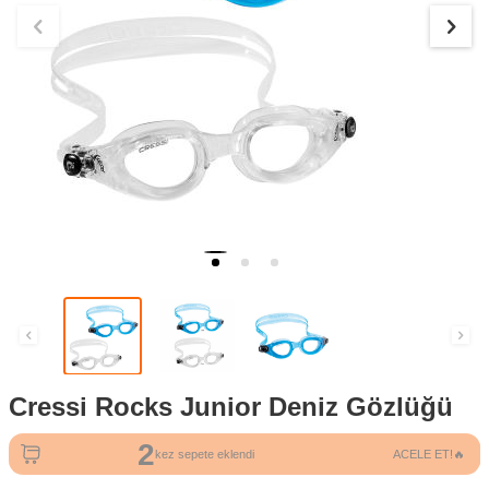
Cressi Rocks Junior Deniz Gözlüğü
2
50
kez sepete eklendi
ACELE ET!🔥
kez görüntülendi