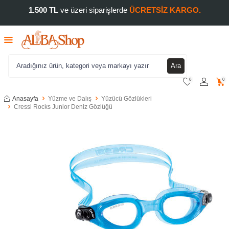
1.500 TL
ve üzeri siparişlerde
ÜCRETSİZ KARGO.
Ara
0
0
Anasayfa
Yüzme ve Dalış
Yüzücü Gözlükleri
Cressi Rocks Junior Deniz Gözlüğü