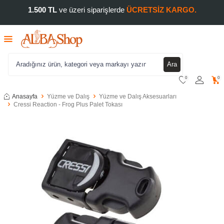
1.500 TL
ve üzeri siparişlerde
ÜCRETSİZ KARGO.
Ara
0
0
Anasayfa
Yüzme ve Dalış
Yüzme ve Dalış Aksesuarları
Cressi Reaction - Frog Plus Palet Tokası