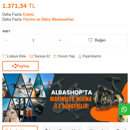
1.371,34
TL
Daha Fazla
Cressi
Daha Fazla
Yüzme ve Dalış Aksesuarları
ADET
Beğen
Listeye Ekle
Tavsiye Et
Yorum Yap
Fiyat Alarmı
Paylaş