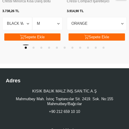
Cressi Minorca Kısa Dalış Botu
Cressi Compact İşaretleyici
3.738,26
TL
3.914,90
TL
Sepete Ekle
Sepete Ekle
Adres
KISIK BALIK MALZ.İNŞ.SAN.TİC.A.Ş
Mahmutbey Mah. İstoç Toptancılar Sit. 2419. Sok. No:155
Mahmutbey/Bağcılar
+90 212 659 10 10