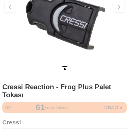
Cressi Reaction - Frog Plus Palet
Tokası
61
kez görüntülendi
ACELE ET!🔥
Cressi