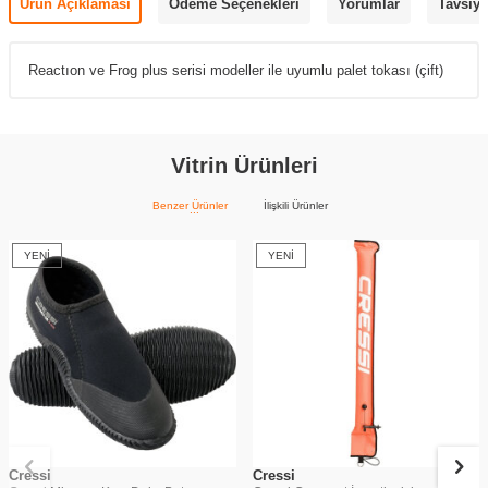
Ürün Açıklaması
Ödeme Seçenekleri
Yorumlar
Tavsiye
Reactıon ve Frog plus serisi modeller ile uyumlu palet tokası (çift)
Vitrin Ürünleri
Benzer Ürünler
İlişkili Ürünler
YENI
YENI
Cressi
Cressi